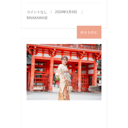
コメントなし
2026年3月6日
RINAKAWASE
続きを読む
写
真
,
国
内
旅
行
,
撮
影
,
旅
行
,