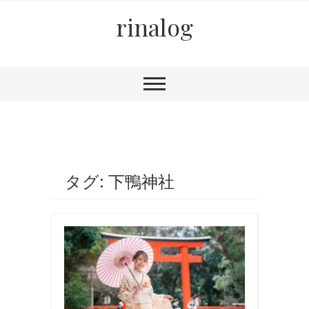
rinalog
タグ: 下鴨神社
写
真
,
国
内
旅