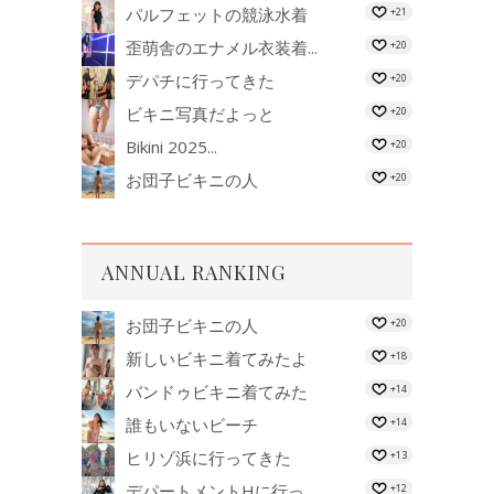
パルフェットの競泳水着
+21
歪萌舎のエナメル衣装着...
+20
デパチに行ってきた
+20
ビキニ写真だよっと
+20
Bikini 2025...
+20
お団子ビキニの人
+20
ANNUAL RANKING
お団子ビキニの人
+20
新しいビキニ着てみたよ
+18
バンドゥビキニ着てみた
+14
誰もいないビーチ
+14
ヒリゾ浜に行ってきた
+13
デパートメントHに行っ...
+12