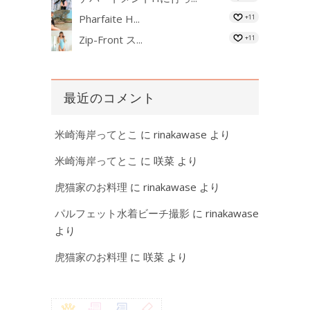
Pharfaite H...
+11
Zip-Front ス...
+11
最近のコメント
米崎海岸ってとこ
に
rinakawase
より
米崎海岸ってとこ
に
咲菜
より
虎猫家のお料理
に
rinakawase
より
パルフェット水着ビーチ撮影
に
rinakawase
より
虎猫家のお料理
に
咲菜
より