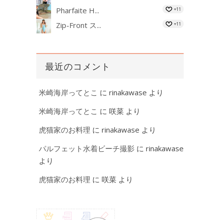
Pharfaite H...
+11
Zip-Front ス...
+11
最近のコメント
米崎海岸ってとこ
に
rinakawase
より
米崎海岸ってとこ
に
咲菜
より
虎猫家のお料理
に
rinakawase
より
パルフェット水着ビーチ撮影
に
rinakawase
より
虎猫家のお料理
に
咲菜
より