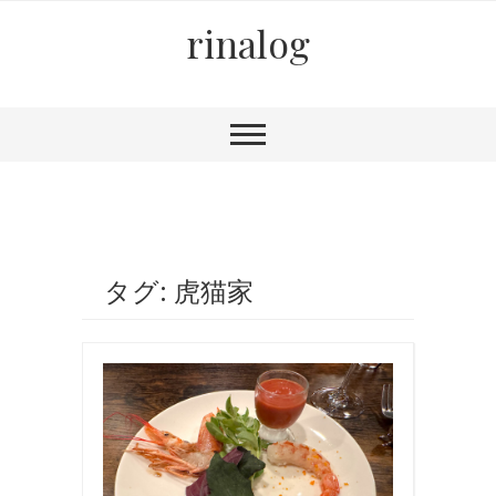
rinalog
タグ: 虎猫家
お
食
事
,
国
内