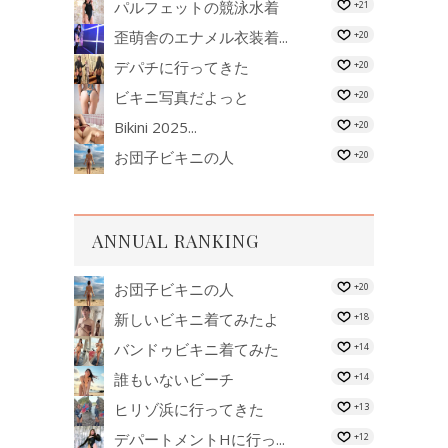
パルフェットの競泳水着
+21
歪萌舎のエナメル衣装着...
+20
デパチに行ってきた
+20
ビキニ写真だよっと
+20
Bikini 2025...
+20
お団子ビキニの人
+20
ANNUAL RANKING
お団子ビキニの人
+20
新しいビキニ着てみたよ
+18
バンドゥビキニ着てみた
+14
誰もいないビーチ
+14
ヒリゾ浜に行ってきた
+13
デパートメントHに行っ...
+12