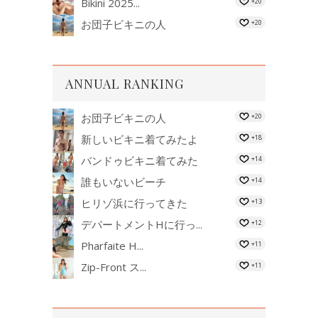
Bikini 2025...
+20
お団子ビキニの人
+20
ANNUAL RANKING
お団子ビキニの人
+20
新しいビキニ着てみたよ
+18
バンドゥビキニ着てみた
+14
誰もいないビーチ
+14
ヒリゾ浜に行ってきた
+13
デパートメントHに行っ...
+12
Pharfaite H...
+11
Zip-Front ス...
+11