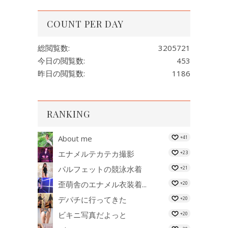
COUNT PER DAY
総閲覧数:
3205721
今日の閲覧数:
453
昨日の閲覧数:
1186
RANKING
About me
+41
エナメルテカテカ撮影
+23
パルフェットの競泳水着
+21
歪萌舎のエナメル衣装着...
+20
デパチに行ってきた
+20
ビキニ写真だよっと
+20