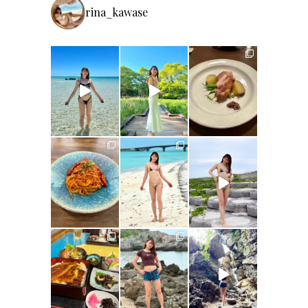
rina_kawase