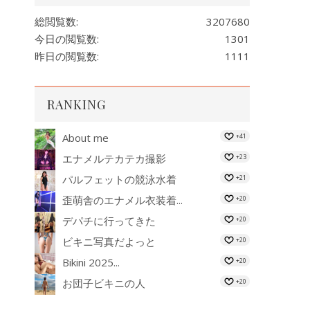
総閲覧数:
3207680
今日の閲覧数:
1301
昨日の閲覧数:
1111
RANKING
About me
+41
エナメルテカテカ撮影
+23
パルフェットの競泳水着
+21
歪萌舎のエナメル衣装着...
+20
デパチに行ってきた
+20
ビキニ写真だよっと
+20
Bikini 2025...
+20
お団子ビキニの人
+20