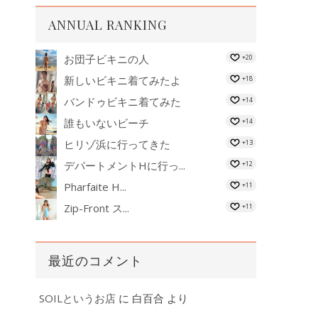
ANNUAL RANKING
お団子ビキニの人
+20
新しいビキニ着てみたよ
+18
バンドゥビキニ着てみた
+14
誰もいないビーチ
+14
ヒリゾ浜に行ってきた
+13
デパートメントHに行っ...
+12
Pharfaite H...
+11
Zip-Front ス...
+11
最近のコメント
SOILというお店
に
白百合
より