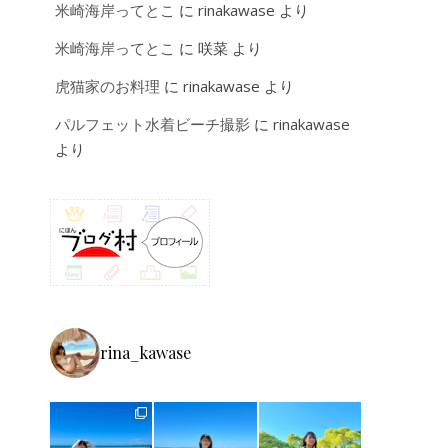
米崎海岸ってとこ
に
rinakawase
より
米崎海岸ってとこ
に
咲菜
より
虎猫家のお料理
に
rinakawase
より
パルフェット水着ビーチ撮影
に
rinakawase
より
rina_kawase