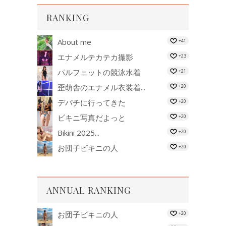
RANKING
About me
+41
エナメルテカテカ撮影
+23
パルフェットの競泳水着
+21
歪萌舎のエナメル衣装着...
+20
デパチに行ってきた
+20
ビキニ写真だよっと
+20
Bikini 2025...
+20
お団子ビキニの人
+20
ANNUAL RANKING
お団子ビキニの人
+20