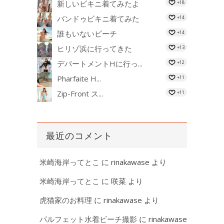
新しいビキニ着てみたよ
+18
バンドゥビキニ着てみた
+14
誰もいないビーチ
+14
ヒリゾ浜に行ってきた
+13
デパートメントHに行っ...
+12
Pharfaite H...
+11
Zip-Front ス...
+11
最近のコメント
米崎海岸ってとこ
に
rinakawase
より
米崎海岸ってとこ
に
咲菜
より
虎猫家のお料理
に
rinakawase
より
パルフェット水着ビーチ撮影
に
rinakawase