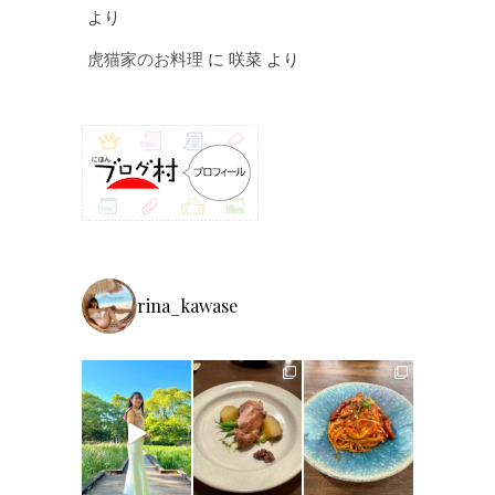
より
虎猫家のお料理
に
咲菜
より
rina_kawase