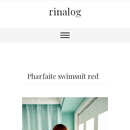
rinalog
Pharfaite swimsuit red