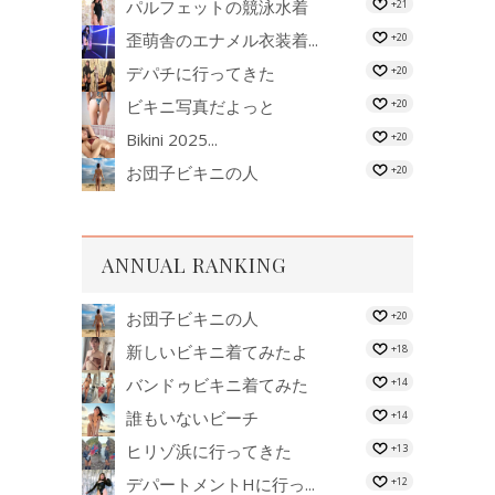
パルフェットの競泳水着
+21
歪萌舎のエナメル衣装着...
+20
デパチに行ってきた
+20
ビキニ写真だよっと
+20
Bikini 2025...
+20
お団子ビキニの人
+20
ANNUAL RANKING
お団子ビキニの人
+20
新しいビキニ着てみたよ
+18
バンドゥビキニ着てみた
+14
誰もいないビーチ
+14
ヒリゾ浜に行ってきた
+13
デパートメントHに行っ...
+12