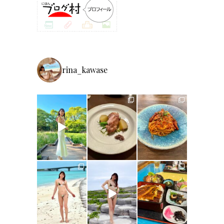
rina_kawase