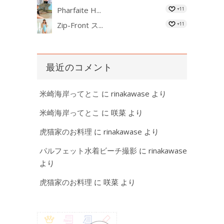
Pharfaite H...
+11
Zip-Front ス...
+11
最近のコメント
米崎海岸ってとこ
に
rinakawase
より
米崎海岸ってとこ
に
咲菜
より
虎猫家のお料理
に
rinakawase
より
パルフェット水着ビーチ撮影
に
rinakawase
より
虎猫家のお料理
に
咲菜
より