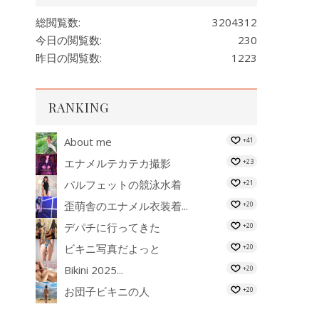
総閲覧数:
3204312
今日の閲覧数:
230
昨日の閲覧数:
1223
RANKING
About me
+41
エナメルテカテカ撮影
+23
パルフェットの競泳水着
+21
歪萌舎のエナメル衣装着...
+20
デパチに行ってきた
+20
ビキニ写真だよっと
+20
Bikini 2025...
+20
お団子ビキニの人
+20