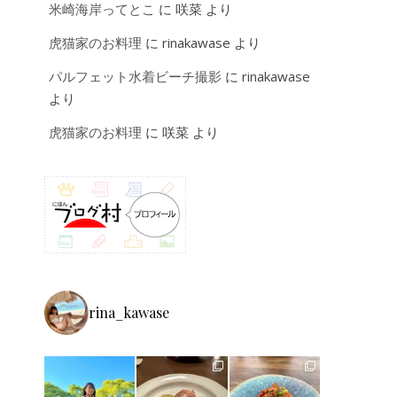
米崎海岸ってとこ
に
咲菜
より
虎猫家のお料理
に
rinakawase
より
パルフェット水着ビーチ撮影
に
rinakawase
より
虎猫家のお料理
に
咲菜
より
rina_kawase