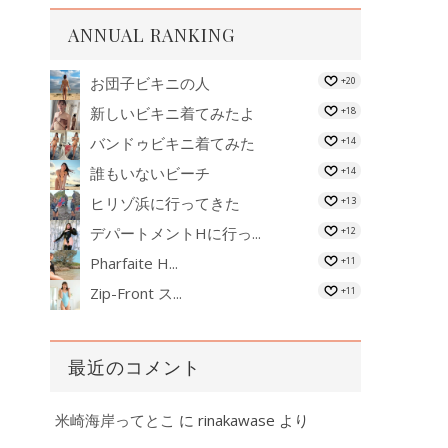
ANNUAL RANKING
お団子ビキニの人
+20
新しいビキニ着てみたよ
+18
バンドゥビキニ着てみた
+14
誰もいないビーチ
+14
ヒリゾ浜に行ってきた
+13
デパートメントHに行っ...
+12
Pharfaite H...
+11
Zip-Front ス...
+11
最近のコメント
米崎海岸ってとこ
に
rinakawase
より