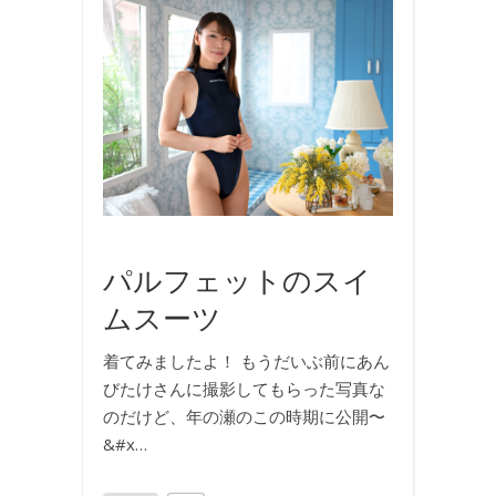
写
真
,
動
画
,
撮
影
,
水
着
パルフェットのスイ
ムスーツ
着てみましたよ！ もうだいぶ前にあん
びたけさんに撮影してもらった写真な
のだけど、年の瀬のこの時期に公開〜
&#x…