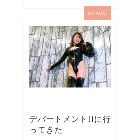
続きを読む
イ
ベ
ン
ト
,
ボ
ン
テ
ー
ジ
,
写
真
デパートメントHに行
ってきた