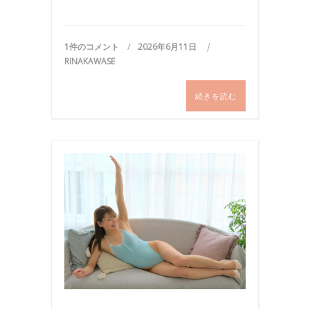
1件のコメント
2026年6月11日
RINAKAWASE
続きを読む
写
真
,
撮
影
,
水
着