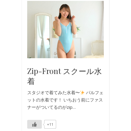
写
真
,
撮
影
,
水
着
Zip-Front スクール水
着
スタジオで着てみた水着〜
パルフェ
ットの水着です！ いちおう前にファス
ナーがついてるのがzip…
+11