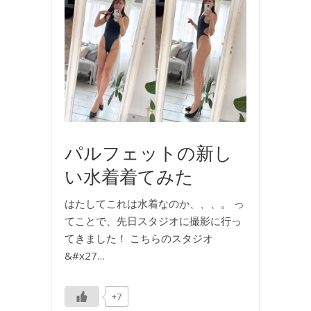
真
,
撮
影
,
水
着
パルフェットの新し
い水着着てみた
はたしてこれは水着なのか、、、。 っ
てことで、先日スタジオに撮影に行っ
てきました！ こちらのスタジオ
&#x27…
+7