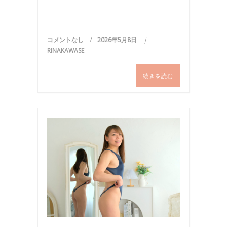
コメントなし
2026年5月8日
RINAKAWASE
続きを読む
写
真
,
撮
影
,
水
着