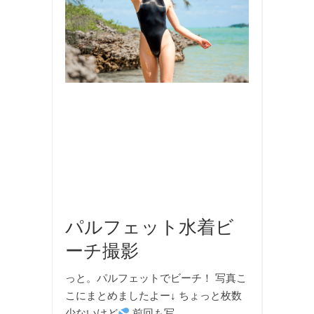
内
旅
行
,
撮
影
,
旅
行
,
水
着
,
海
パルフェット水着ビ
ーチ撮影
っと。パルフェットでビーチ！ 写真こ
こにまとめましたよー↓ ちょっと枚数
少ないけど
前回も写…