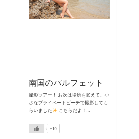
行
,
撮
影
,
旅
行
,
水
着
,
海
南国のパルフェット
撮影ツアー！ お次は場所を変えて、小
さなプライベートビーチで撮影しても
らいました
こちらだよ！…
+10