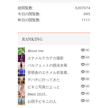
総閲覧数:
3207074
今日の閲覧数:
695
昨日の閲覧数:
1111
RANKING
About me
+41
エナメルテカテカ撮影
+23
パルフェットの競泳水着
+21
歪萌舎のエナメル衣装着...
+20
デパチに行ってきた
+20
ビキニ写真だよっと
+20
Bikini 2025...
+20
お団子ビキニの人
+20