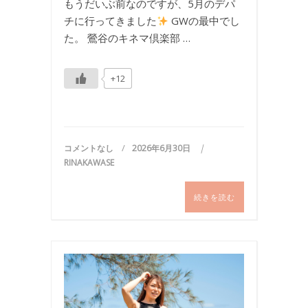
もうだいぶ前なのですが、5月のデパ
チに行ってきました
GWの最中でし
た。 鶯谷のキネマ倶楽部 …
+12
コメントなし
2026年6月30日
RINAKAWASE
続きを読む
写
真
,
国