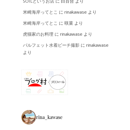
SOILというお店
に
白百合
より
米崎海岸ってとこ
に
rinakawase
より
米崎海岸ってとこ
に
咲菜
より
虎猫家のお料理
に
rinakawase
より
パルフェット水着ビーチ撮影
に
rinakawase
より
rina_kawase