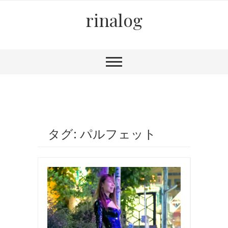
rinalog
タグ: パルフェット
ボ
ン
テ
ー
ジ
,