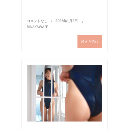
コメントなし
2026年1月2日
RINAKAWASE
続きを読む
写
真
,
撮
影
,
水
着