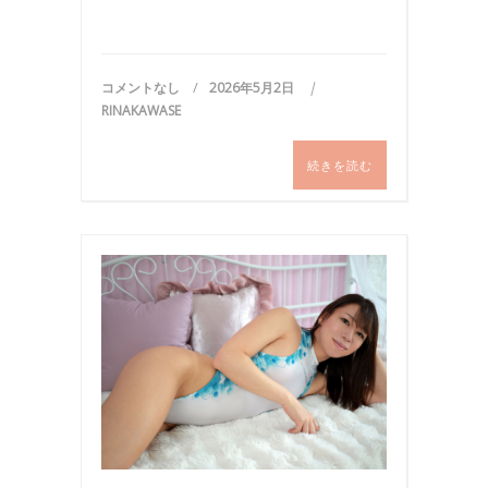
コメントなし
2026年5月2日
RINAKAWASE
続きを読む
写
真
,
撮
影
,
水
着