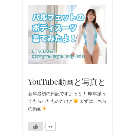
写
真
,
動
画
,
撮
影
,
水
着
YouTube動画と写真と
新年最初の日記ですよっと！ 昨年撮っ
てもらったものだけど
まずはこちら
の動画
…
+3