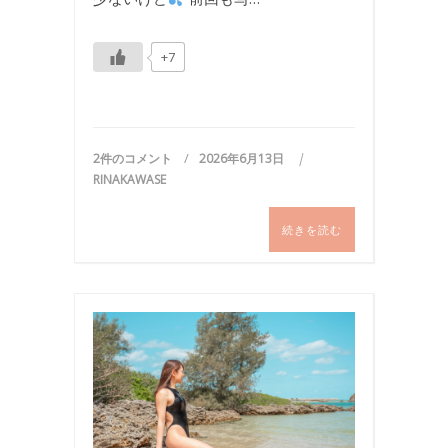
+7
2件のコメント
2026年6月13日
RINAKAWASE
続きを読む
写
真
,
国
内
旅