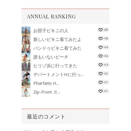
ANNUAL RANKING
お団子ビキニの人
+20
新しいビキニ着てみたよ
+18
バンドゥビキニ着てみた
+14
誰もいないビーチ
+14
ヒリゾ浜に行ってきた
+13
デパートメントHに行っ...
+12
Pharfaite H...
+11
Zip-Front ス...
+11
最近のコメント