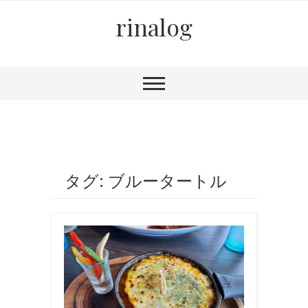
rinalog
タグ: ブルータートル
お
食
事
,
国
内