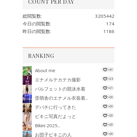
COUNT PER DAY
総閲覧数:
3205442
今日の閲覧数:
174
昨日の閲覧数:
1186
RANKING
About me
+41
エナメルテカテカ撮影
+23
パルフェットの競泳水着
+21
歪萌舎のエナメル衣装着...
+20
デパチに行ってきた
+20
ビキニ写真だよっと
+20
Bikini 2025...
+20
お団子ビキニの人
+20