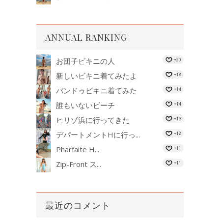
ANNUAL RANKING
お団子ビキニの人
+20
新しいビキニ着てみたよ
+18
バンドゥビキニ着てみた
+14
誰もいないビーチ
+14
ヒリゾ浜に行ってきた
+13
デパートメントHに行っ...
+12
Pharfaite H...
+11
Zip-Front ス...
+11
最近のコメント