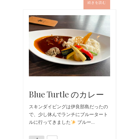
続きを読む
お
食
事
,
国
内
旅
行
,
旅
行
Blue Turtle のカレー
スキンダイビングは伊良部島だったの
で、少し休んでランチにブルータート
ルに行ってきました
ブルー…