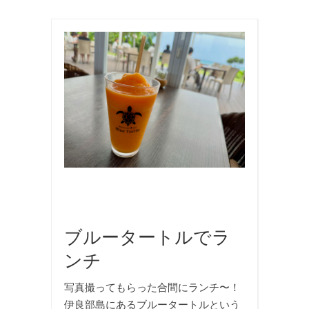
お
食
事
,
国
内
旅
行
,
旅
行
,
海
ブルータートルでラ
ンチ
写真撮ってもらった合間にランチ〜！
伊良部島にあるブルータートルという