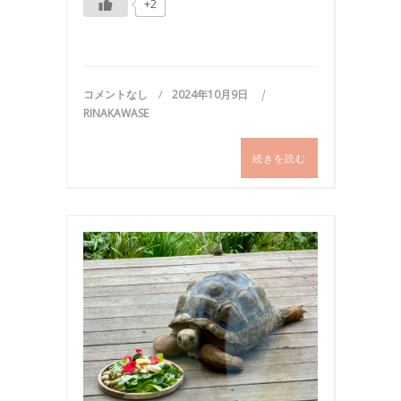
+2
コメントなし
2024年10月9日
RINAKAWASE
続きを読む
お
食
事
,
国
内
旅
行
,