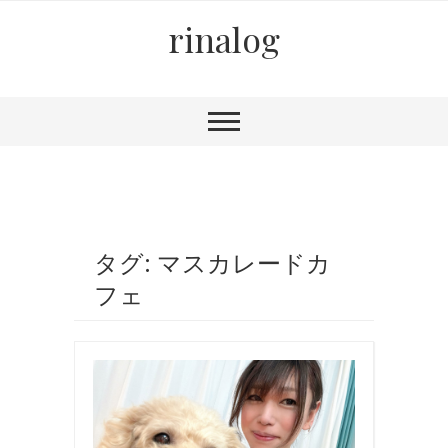
rinalog
タグ: マスカレードカ
フェ
お
食
事
,