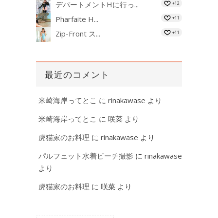
デパートメントHに行っ...
+12
Pharfaite H...
+11
Zip-Front ス...
+11
最近のコメント
米崎海岸ってとこ
に
rinakawase
より
米崎海岸ってとこ
に
咲菜
より
虎猫家のお料理
に
rinakawase
より
パルフェット水着ビーチ撮影
に
rinakawase
より
虎猫家のお料理
に
咲菜
より