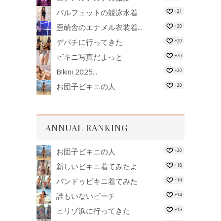
パルフェットの競泳水着
+21
歪萌舎のエナメル衣装着...
+20
デパチに行ってきた
+20
ビキニ写真だよっと
+20
Bikini 2025...
+20
お団子ビキニの人
+20
ANNUAL RANKING
お団子ビキニの人
+20
新しいビキニ着てみたよ
+18
バンドゥビキニ着てみた
+14
誰もいないビーチ
+14
ヒリゾ浜に行ってきた
+13