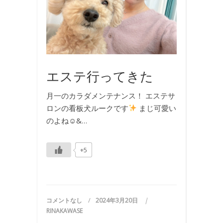
エ
ス
テ
,
写
真
エステ行ってきた
月一のカラダメンテナンス！ エステサ
ロンの看板犬ルークです
まじ可愛い
のよね☺&…
+5
コメントなし
2024年3月20日
RINAKAWASE