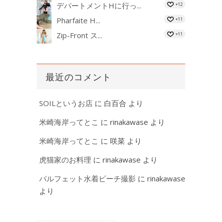
デパートメントHに行っ...
+12
Pharfaite H...
+11
Zip-Front ス...
+11
最近のコメント
SOILというお店
に
白百合
より
米崎海岸ってとこ
に
rinakawase
より
米崎海岸ってとこ
に
咲菜
より
虎猫家のお料理
に
rinakawase
より
パルフェット水着ビーチ撮影
に
rinakawase
より