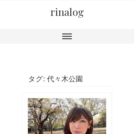
rinalog
タグ: 代々木公園
お
出
か
け
,
お