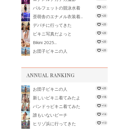
パルフェットの競泳水着
+21
歪萌舎のエナメル衣装着...
+20
デパチに行ってきた
+20
ビキニ写真だよっと
+20
Bikini 2025...
+20
お団子ビキニの人
+20
ANNUAL RANKING
お団子ビキニの人
+20
新しいビキニ着てみたよ
+18
バンドゥビキニ着てみた
+14
誰もいないビーチ
+14
ヒリゾ浜に行ってきた
+13