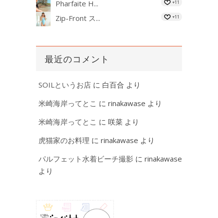
Pharfaite H...
+11
Zip-Front ス...
+11
最近のコメント
SOILというお店
に
白百合
より
米崎海岸ってとこ
に
rinakawase
より
米崎海岸ってとこ
に
咲菜
より
虎猫家のお料理
に
rinakawase
より
パルフェット水着ビーチ撮影
に
rinakawase
より