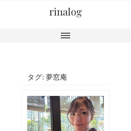
rinalog
タグ: 夢窓庵
お
食
事
,
着
物