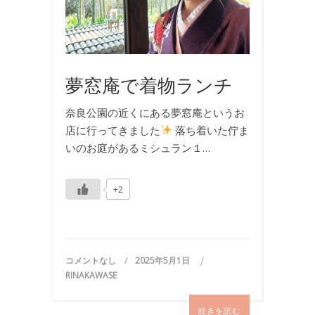
夢窓庵で着物ランチ
奈良公園の近くにある夢窓庵というお
店に行ってきました
落ち着いた佇ま
いのお庭があるミシュラン１…
+2
コメントなし
2025年5月1日
RINAKAWASE
続きを読む