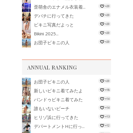
歪萌舎のエナメル衣装着...
+20
デパチに行ってきた
+20
ビキニ写真だよっと
+20
Bikini 2025...
+20
お団子ビキニの人
+20
ANNUAL RANKING
お団子ビキニの人
+20
新しいビキニ着てみたよ
+18
バンドゥビキニ着てみた
+14
誰もいないビーチ
+14
ヒリゾ浜に行ってきた
+13
デパートメントHに行っ...
+12