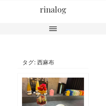
rinalog
タグ: 西麻布
お
食
事