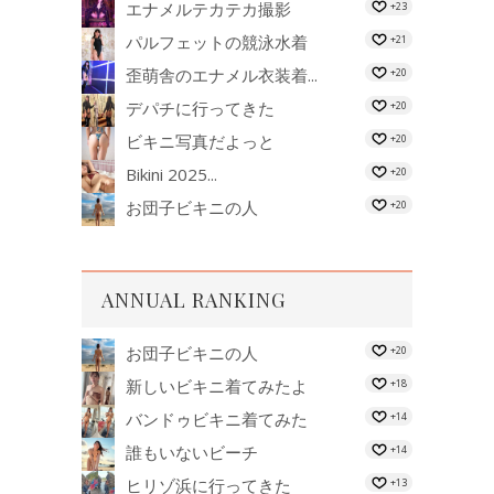
エナメルテカテカ撮影
+23
パルフェットの競泳水着
+21
歪萌舎のエナメル衣装着...
+20
デパチに行ってきた
+20
ビキニ写真だよっと
+20
Bikini 2025...
+20
お団子ビキニの人
+20
ANNUAL RANKING
お団子ビキニの人
+20
新しいビキニ着てみたよ
+18
バンドゥビキニ着てみた
+14
誰もいないビーチ
+14
ヒリゾ浜に行ってきた
+13