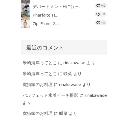
デパートメントHに行っ...
+12
Pharfaite H...
+11
Zip-Front ス...
+11
最近のコメント
米崎海岸ってとこ
に
rinakawase
より
米崎海岸ってとこ
に
咲菜
より
虎猫家のお料理
に
rinakawase
より
パルフェット水着ビーチ撮影
に
rinakawase
より
虎猫家のお料理
に
咲菜
より