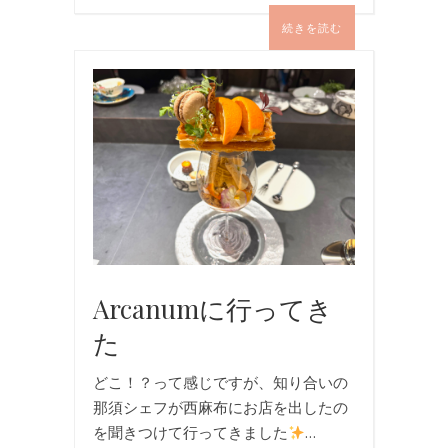
続きを読む
お
食
事
Arcanumに行ってき
た
どこ！？って感じですが、知り合いの
那須シェフが西麻布にお店を出したの
を聞きつけて行ってきました
…