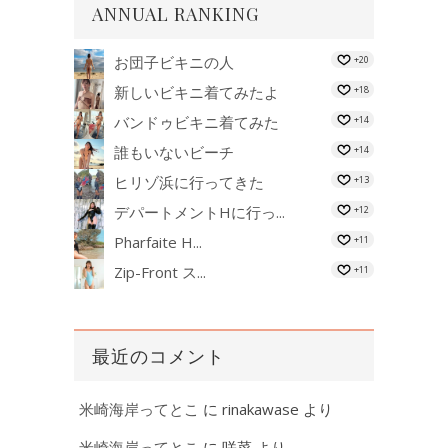
ANNUAL RANKING
お団子ビキニの人
+20
新しいビキニ着てみたよ
+18
バンドゥビキニ着てみた
+14
誰もいないビーチ
+14
ヒリゾ浜に行ってきた
+13
デパートメントHに行っ...
+12
Pharfaite H...
+11
Zip-Front ス...
+11
最近のコメント
米崎海岸ってとこ
に
rinakawase
より
米崎海岸ってとこ
に
咲菜
より