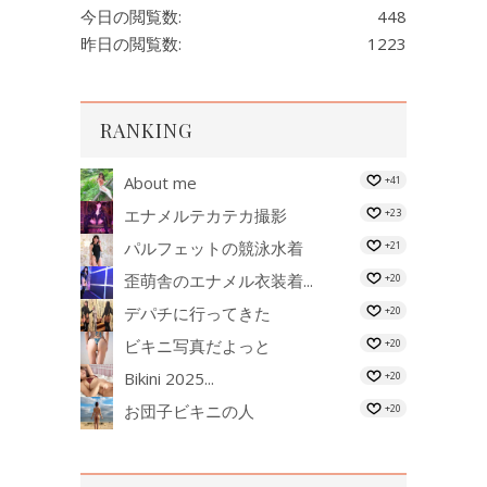
今日の閲覧数:
448
昨日の閲覧数:
1223
RANKING
About me
+41
エナメルテカテカ撮影
+23
パルフェットの競泳水着
+21
歪萌舎のエナメル衣装着...
+20
デパチに行ってきた
+20
ビキニ写真だよっと
+20
Bikini 2025...
+20
お団子ビキニの人
+20