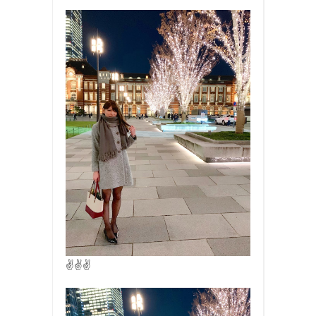
✌️✌️✌️