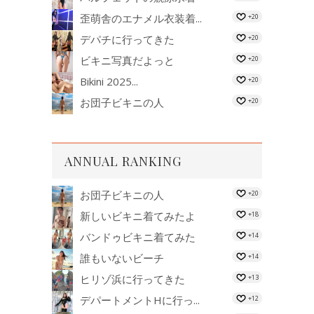
歪萌舎のエナメル衣装着...
+20
デパチに行ってきた
+20
ビキニ写真だよっと
+20
Bikini 2025...
+20
お団子ビキニの人
+20
ANNUAL RANKING
お団子ビキニの人
+20
新しいビキニ着てみたよ
+18
バンドゥビキニ着てみた
+14
誰もいないビーチ
+14
ヒリゾ浜に行ってきた
+13
デパートメントHに行っ...
+12