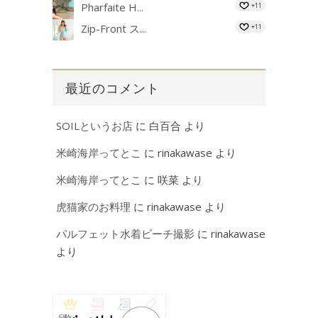
Pharfaite H...
+11
Zip-Front ス...
+11
最近のコメント
SOILというお店
に
白百合
より
米崎海岸ってとこ
に
rinakawase
より
米崎海岸ってとこ
に
咲菜
より
虎猫家のお料理
に
rinakawase
より
パルフェット水着ビーチ撮影
に
rinakawase
より