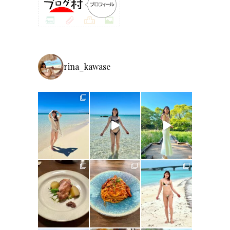
rina_kawase