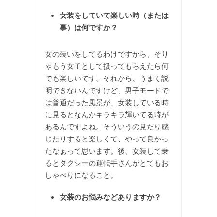
女装をしていて楽しい時（または
事）は何ですか？
女の装いをしてるわけですから、そり
ゃもう女子として扱ってもらえたら何
でも楽しいです。それから、うまく説
明できないんですけど、男子モードで
は普通だった風景が、女装している時
に見るとなんかキラキラ輝いてる時が
あるんですよね。そういうの見たり感
じたりすると楽しくて、やって良かっ
たなぁって思います。後、女装して乗
るとタクシーの運転手さんがとてもお
しゃべりになること。
女装のお悩みなどありますか？