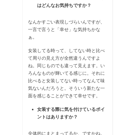
はどんなお気持ちですか？
なんかすごい表現しづらいんですが、
一言で言うと「幸せ」な気持ちかな
ぁ。
女装してる時って、してない時と比べ
て周りの見え方が全然違うんですよ
ね。同じものでも違って見えます。い
ろんなものが輝いてる感じに。それに
比べると女装してない時ってなんて味
気ないんだろうと。そういう新たな一
面を感じることができて幸せです。
女装する際に気を付けているポイ
ントはありますか？
全体的にまとまってるか、ですかね。