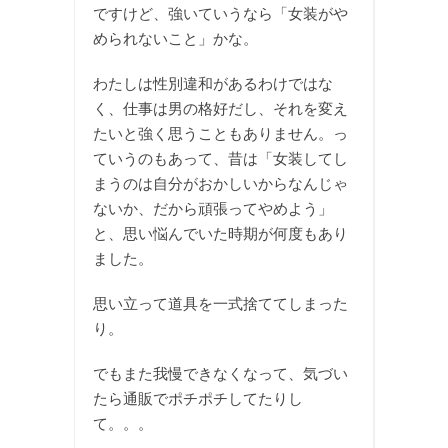
ですけど、強いていうなら「女装がや
められないこと」かな。
わたしは性別違和があるわけではな
く、仕事は男の格好だし、それを変え
たいと強く思うこともありません。っ
ていうのもあって、昔は「女装してし
まうのは自分がおかしいからなんじゃ
ないか、だから頑張ってやめよう」
と、思い悩んでいた時期が何度もあり
ました。
思い立って道具を一式捨ててしまった
り。
でもまた我慢できなくなって、気づい
たら通販でポチポチしてたりし
て。。。