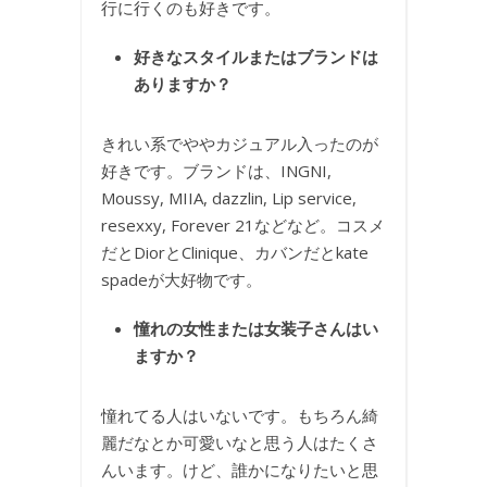
行に行くのも好きです。
好きなスタイルまたはブランドは
ありますか？
きれい系でややカジュアル入ったのが
好きです。ブランドは、INGNI,
Moussy, MIIA, dazzlin, Lip service,
resexxy, Forever 21などなど。コスメ
だとDiorとClinique、カバンだとkate
spadeが大好物です。
憧れの女性または女装子さんはい
ますか？
憧れてる人はいないです。もちろん綺
麗だなとか可愛いなと思う人はたくさ
んいます。けど、誰かになりたいと思