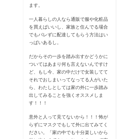
ます。
一人暮らしの人なら通販で服や化粧品
を買えばいいし、家族と住んでる場合
でもバレずに配達してもらう方法はい
っぱいあるし。
だからその一歩を踏み出すかどうかに
ついてはあまり何も言えないんですけ
ど、もし今、家の中だけで女装してて
それでおしまいってなってる人がいた
ら、わたしとしては家の外に一歩踏み
出してみることを強くオススメしま
す！！！
意外と人って見てないから！！！怖が
らずにマスクでもして外に出てみてく
ださい。「家の中でも十分楽しいから