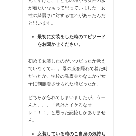
んですけど、子どもの時から女性の服
が着たいなぁって思っていました。女
性の綺麗さに対する憧れがあったんだ
と思います。
最初に女装をした時のエピソード
をお聞かせください。
初めて女装したのがいつだったか覚え
ていなくて……。母の服を隠れて着た時
だったか、学校の発表会かなにかで女
子に制服着させられた時だったか。
どちらか忘れてしまいましたが。うー
んと、、、「意外とイケるなオ
レ！！！」と思った記憶しかありませ
ん。
女装している時のご自身の気持ち