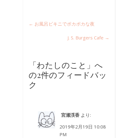
←
お風呂ビキニでポカポカな夜
J. S. Burgers Cafe
→
「わたしのこと」へ
の2件のフィードバッ
ク
宮瀬渓香
より:
2019年2月19日 10:08
PM