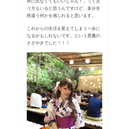
外に出なくてもいいじゃん！」って言
う方もいると思うんですけど、多分全
然違う何かを感じれると思います。
これからの生活を変えてしまう一歩に
なるかもしれないです。という悪魔の
ささやきでした！！！