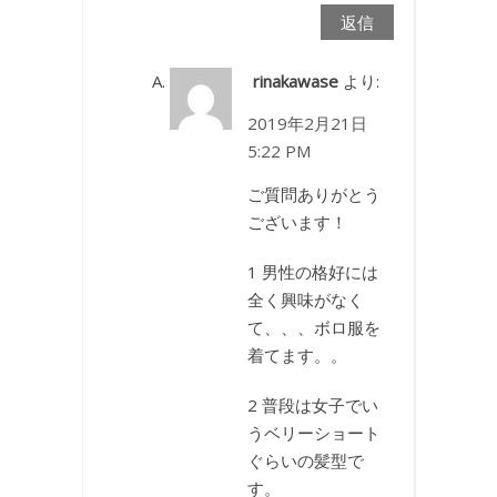
返信
rinakawase
より:
2019年2月21日
5:22 PM
ご質問ありがとう
ございます！
1 男性の格好には
全く興味がなく
て、、、ボロ服を
着てます。。
2 普段は女子でい
うベリーショート
ぐらいの髪型で
す。