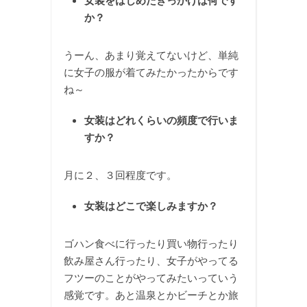
か？
うーん、あまり覚えてないけど、単純
に女子の服が着てみたかったからです
ね～
女装はどれくらいの頻度で行いま
すか？
月に２、３回程度です。
女装はどこで楽しみますか？
ゴハン食べに行ったり買い物行ったり
飲み屋さん行ったり、女子がやってる
フツーのことがやってみたいっていう
感覚です。あと温泉とかビーチとか旅