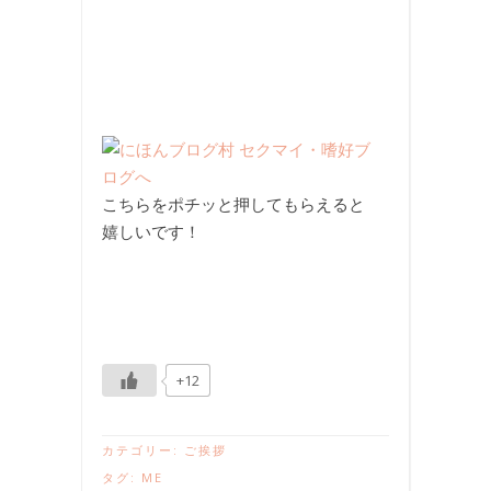
こちらをポチッと押してもらえると
嬉しいです！
+12
カテゴリー:
ご挨拶
タグ:
ME