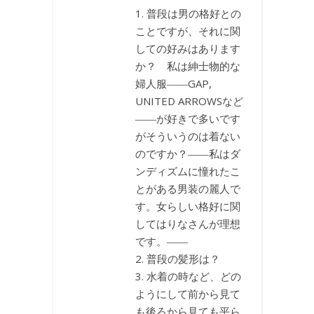
1. 普段は男の格好との
ことですが、それに関
しての好みはあります
か？ 私は紳士物的な
婦人服――GAP,
UNITED ARROWSなど
――が好きで多いです
がそういうのは着ない
のですか？――私はダ
ンディズムに憧れたこ
とがある男装の麗人で
す。女らしい格好に関
してはりなさんが理想
です。――
2. 普段の髪形は？
3. 水着の時など、どの
ようにして前から見て
も後ろから見ても平ら