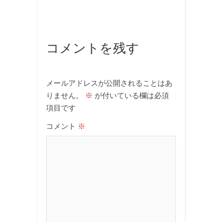
コメントを残す
メールアドレスが公開されることはあ
りません。
※
が付いている欄は必須
項目です
コメント
※