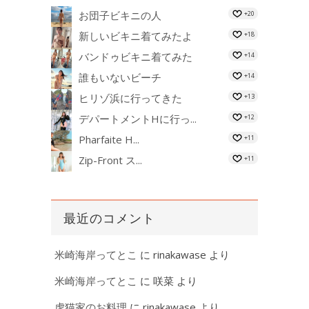
お団子ビキニの人
+20
新しいビキニ着てみたよ
+18
バンドゥビキニ着てみた
+14
誰もいないビーチ
+14
ヒリゾ浜に行ってきた
+13
デパートメントHに行っ...
+12
Pharfaite H...
+11
Zip-Front ス...
+11
最近のコメント
米崎海岸ってとこ
に
rinakawase
より
米崎海岸ってとこ
に
咲菜
より
虎猫家のお料理
に
rinakawase
より