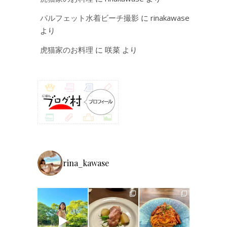
パルフェット水着ビーチ撮影
に
rinakawase
より
虎猫家のお料理
に
咲菜
より
rina_kawase