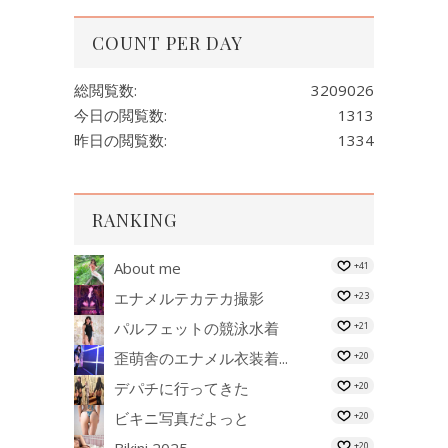
COUNT PER DAY
総閲覧数:
3209026
今日の閲覧数:
1313
昨日の閲覧数:
1334
RANKING
About me
+41
エナメルテカテカ撮影
+23
パルフェットの競泳水着
+21
歪萌舎のエナメル衣装着...
+20
デパチに行ってきた
+20
ビキニ写真だよっと
+20
Bikini 2025...
+20