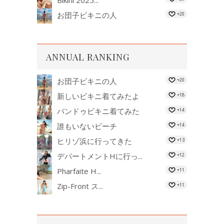
お団子ビキニの人
+20
ANNUAL RANKING
お団子ビキニの人
+20
新しいビキニ着てみたよ
+18
バンドゥビキニ着てみた
+14
誰もいないビーチ
+14
ヒリゾ浜に行ってきた
+13
デパートメントHに行っ...
+12
Pharfaite H...
+11
Zip-Front ス...
+11