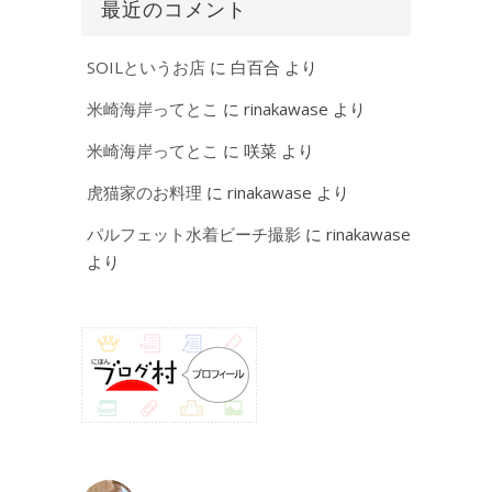
最近のコメント
SOILというお店
に
白百合
より
米崎海岸ってとこ
に
rinakawase
より
米崎海岸ってとこ
に
咲菜
より
虎猫家のお料理
に
rinakawase
より
パルフェット水着ビーチ撮影
に
rinakawase
より