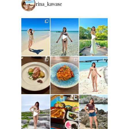
rina_kawase