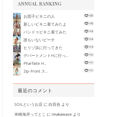
ANNUAL RANKING
お団子ビキニの人
+20
新しいビキニ着てみたよ
+18
バンドゥビキニ着てみた
+14
誰もいないビーチ
+14
ヒリゾ浜に行ってきた
+13
デパートメントHに行っ...
+12
Pharfaite H...
+11
Zip-Front ス...
+11
最近のコメント
SOILというお店
に
白百合
より
米崎海岸ってとこ
に
rinakawase
より