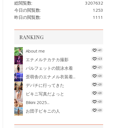
総閲覧数:
3207632
今日の閲覧数:
1253
昨日の閲覧数:
1111
RANKING
About me
+41
エナメルテカテカ撮影
+23
パルフェットの競泳水着
+21
歪萌舎のエナメル衣装着...
+20
デパチに行ってきた
+20
ビキニ写真だよっと
+20
Bikini 2025...
+20
お団子ビキニの人
+20