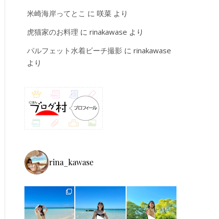
米崎海岸ってとこ
に
咲菜
より
虎猫家のお料理
に
rinakawase
より
パルフェット水着ビーチ撮影
に
rinakawase
より
rina_kawase