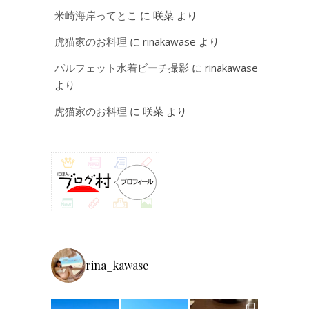
米崎海岸ってとこ
に
咲菜
より
虎猫家のお料理
に
rinakawase
より
パルフェット水着ビーチ撮影
に
rinakawase
より
虎猫家のお料理
に
咲菜
より
rina_kawase