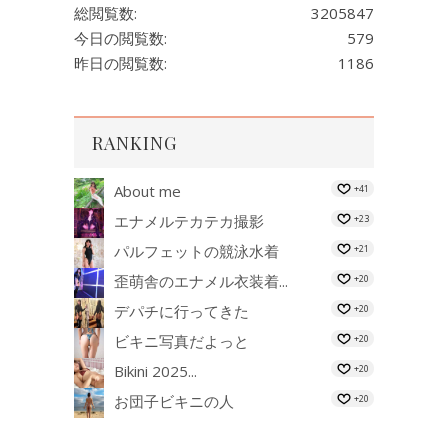
総閲覧数:
3205847
今日の閲覧数:
579
昨日の閲覧数:
1186
RANKING
About me
+41
エナメルテカテカ撮影
+23
パルフェットの競泳水着
+21
歪萌舎のエナメル衣装着...
+20
デパチに行ってきた
+20
ビキニ写真だよっと
+20
Bikini 2025...
+20
お団子ビキニの人
+20