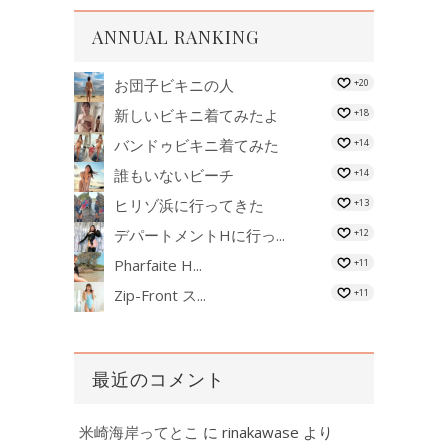
ANNUAL RANKING
お団子ビキニの人
+20
新しいビキニ着てみたよ
+18
バンドゥビキニ着てみた
+14
誰もいないビーチ
+14
ヒリゾ浜に行ってきた
+13
デパートメントHに行っ...
+12
Pharfaite H...
+11
Zip-Front ス...
+11
最近のコメント
米崎海岸ってとこ
に
rinakawase
より