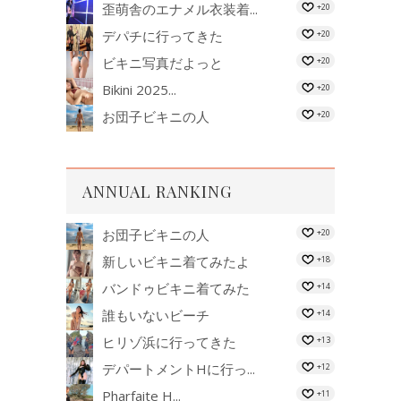
歪萌舎のエナメル衣装着...
+20
デパチに行ってきた
+20
ビキニ写真だよっと
+20
Bikini 2025...
+20
お団子ビキニの人
+20
ANNUAL RANKING
お団子ビキニの人
+20
新しいビキニ着てみたよ
+18
バンドゥビキニ着てみた
+14
誰もいないビーチ
+14
ヒリゾ浜に行ってきた
+13
デパートメントHに行っ...
+12
Pharfaite H...
+11