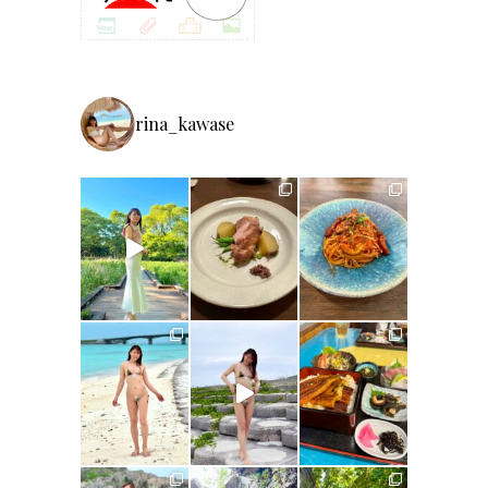
rina_kawase