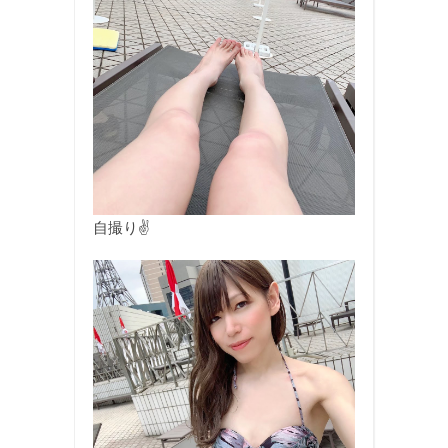
自撮り✌️