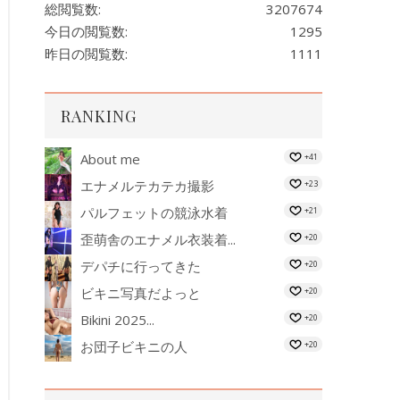
総閲覧数:
3207674
今日の閲覧数:
1295
昨日の閲覧数:
1111
RANKING
About me
+41
エナメルテカテカ撮影
+23
パルフェットの競泳水着
+21
歪萌舎のエナメル衣装着...
+20
デパチに行ってきた
+20
ビキニ写真だよっと
+20
Bikini 2025...
+20
お団子ビキニの人
+20