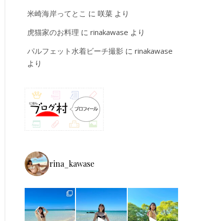
米崎海岸ってとこ
に
咲菜
より
虎猫家のお料理
に
rinakawase
より
パルフェット水着ビーチ撮影
に
rinakawase
より
rina_kawase