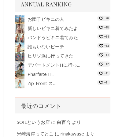
ANNUAL RANKING
お団子ビキニの人
+20
新しいビキニ着てみたよ
+18
バンドゥビキニ着てみた
+14
誰もいないビーチ
+14
ヒリゾ浜に行ってきた
+13
デパートメントHに行っ...
+12
Pharfaite H...
+11
Zip-Front ス...
+11
最近のコメント
SOILというお店
に
白百合
より
米崎海岸ってとこ
に
rinakawase
より