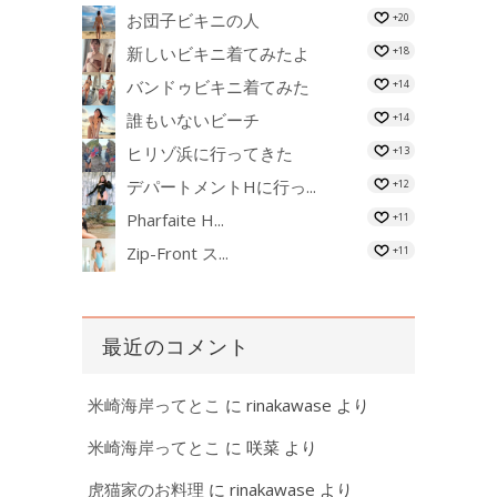
お団子ビキニの人
+20
新しいビキニ着てみたよ
+18
バンドゥビキニ着てみた
+14
誰もいないビーチ
+14
ヒリゾ浜に行ってきた
+13
デパートメントHに行っ...
+12
Pharfaite H...
+11
Zip-Front ス...
+11
最近のコメント
米崎海岸ってとこ
に
rinakawase
より
米崎海岸ってとこ
に
咲菜
より
虎猫家のお料理
に
rinakawase
より