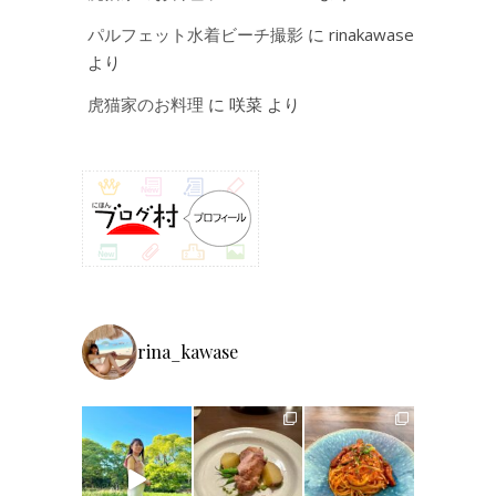
パルフェット水着ビーチ撮影
に
rinakawase
より
虎猫家のお料理
に
咲菜
より
rina_kawase