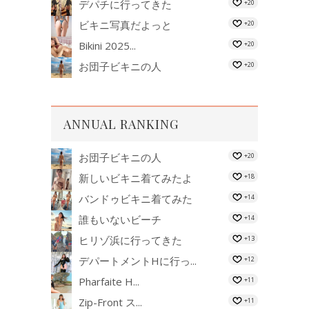
デパチに行ってきた
+20
ビキニ写真だよっと
+20
Bikini 2025...
+20
お団子ビキニの人
+20
ANNUAL RANKING
お団子ビキニの人
+20
新しいビキニ着てみたよ
+18
バンドゥビキニ着てみた
+14
誰もいないビーチ
+14
ヒリゾ浜に行ってきた
+13
デパートメントHに行っ...
+12
Pharfaite H...
+11
Zip-Front ス...
+11