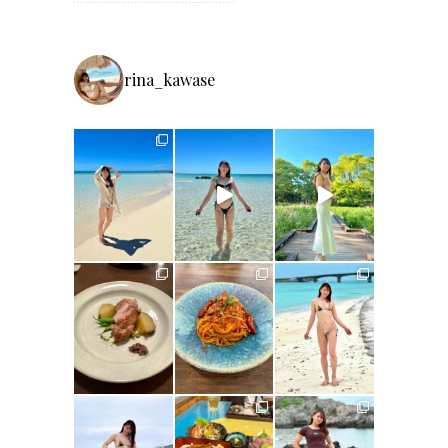
rina_kawase