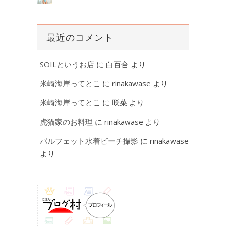
最近のコメント
SOILというお店
に
白百合
より
米崎海岸ってとこ
に
rinakawase
より
米崎海岸ってとこ
に
咲菜
より
虎猫家のお料理
に
rinakawase
より
パルフェット水着ビーチ撮影
に
rinakawase
より