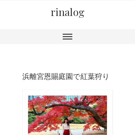
rinalog
浜離宮恩賜庭園で紅葉狩り