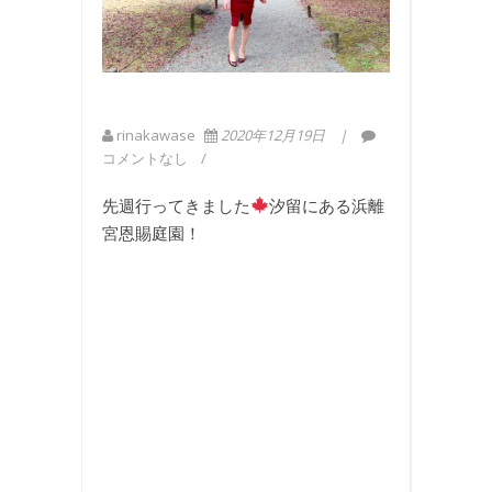
rinakawase
2020年12月19日
コメントなし
先週行ってきました
汐留にある浜離
宮恩賜庭園！