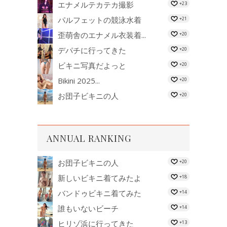
エナメルテカテカ撮影
+23
パルフェットの競泳水着
+21
歪萌舎のエナメル衣装着...
+20
デパチに行ってきた
+20
ビキニ写真だよっと
+20
Bikini 2025...
+20
お団子ビキニの人
+20
ANNUAL RANKING
お団子ビキニの人
+20
新しいビキニ着てみたよ
+18
バンドゥビキニ着てみた
+14
誰もいないビーチ
+14
ヒリゾ浜に行ってきた
+13