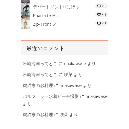
デパートメントHに行っ...
+12
Pharfaite H...
+11
Zip-Front ス...
+11
最近のコメント
米崎海岸ってとこ
に
rinakawase
より
米崎海岸ってとこ
に
咲菜
より
虎猫家のお料理
に
rinakawase
より
パルフェット水着ビーチ撮影
に
rinakawase
より
虎猫家のお料理
に
咲菜
より