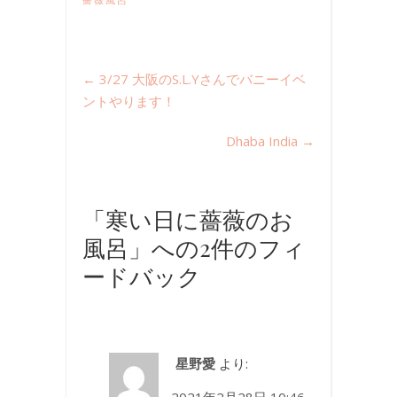
←
3/27 大阪のS.L.Yさんでバニーイベ
ントやります！
Dhaba India
→
「寒い日に薔薇のお
風呂」への2件のフィ
ードバック
星野愛
より: