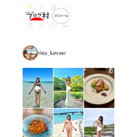
rina_kawase