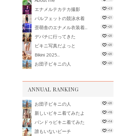
About me
エナメルテカテカ撮影
+23
パルフェットの競泳水着
+21
歪萌舎のエナメル衣装着...
+20
デパチに行ってきた
+20
ビキニ写真だよっと
+20
Bikini 2025...
+20
お団子ビキニの人
+20
ANNUAL RANKING
お団子ビキニの人
+20
新しいビキニ着てみたよ
+18
バンドゥビキニ着てみた
+14
誰もいないビーチ
+14