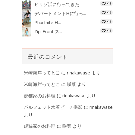
ヒリゾ浜に行ってきた
+13
デパートメントHに行っ...
+12
Pharfaite H...
+11
Zip-Front ス...
+11
最近のコメント
米崎海岸ってとこ
に
rinakawase
より
米崎海岸ってとこ
に
咲菜
より
虎猫家のお料理
に
rinakawase
より
パルフェット水着ビーチ撮影
に
rinakawase
より
虎猫家のお料理
に
咲菜
より