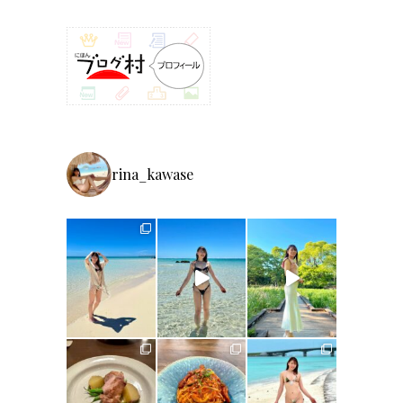
rina_kawase