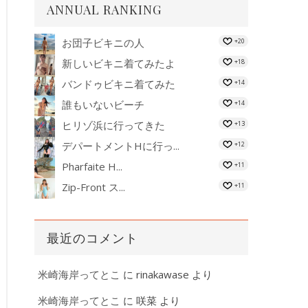
ANNUAL RANKING
お団子ビキニの人
+20
新しいビキニ着てみたよ
+18
バンドゥビキニ着てみた
+14
誰もいないビーチ
+14
ヒリゾ浜に行ってきた
+13
デパートメントHに行っ...
+12
Pharfaite H...
+11
Zip-Front ス...
+11
最近のコメント
米崎海岸ってとこ
に
rinakawase
より
米崎海岸ってとこ
に
咲菜
より