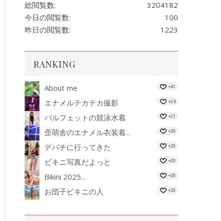
総閲覧数:
3204182
今日の閲覧数:
100
昨日の閲覧数:
1223
RANKING
About me
+41
エナメルテカテカ撮影
+23
パルフェットの競泳水着
+21
歪萌舎のエナメル衣装着...
+20
デパチに行ってきた
+20
ビキニ写真だよっと
+20
Bikini 2025...
+20
お団子ビキニの人
+20