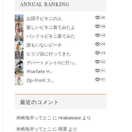
ANNUAL RANKING
お団子ビキニの人
+20
新しいビキニ着てみたよ
+18
バンドゥビキニ着てみた
+14
誰もいないビーチ
+14
ヒリゾ浜に行ってきた
+13
デパートメントHに行っ...
+12
Pharfaite H...
+11
Zip-Front ス...
+11
最近のコメント
米崎海岸ってとこ
に
rinakawase
より
米崎海岸ってとこ
に
咲菜
より