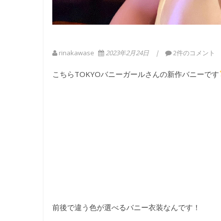
rinakawase
2023年2月24日
2件のコメント
こちらTOKYOバニーガールさんの新作バニーです
前後で違う色が選べるバニー衣装なんです！