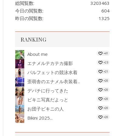
総閲覧数:
3203463
今日の閲覧数:
604
昨日の閲覧数:
1325
RANKING
About me
+41
エナメルテカテカ撮影
+23
パルフェットの競泳水着
+21
歪萌舎のエナメル衣装着...
+20
デパチに行ってきた
+20
ビキニ写真だよっと
+20
お団子ビキニの人
+20
Bikini 2025...
+20