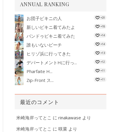
ANNUAL RANKING
お団子ビキニの人
+20
新しいビキニ着てみたよ
+18
バンドゥビキニ着てみた
+14
誰もいないビーチ
+14
ヒリゾ浜に行ってきた
+13
デパートメントHに行っ...
+12
Pharfaite H...
+11
Zip-Front ス...
+11
最近のコメント
米崎海岸ってとこ
に
rinakawase
より
米崎海岸ってとこ
に
咲菜
より