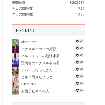
総閲覧数:
3203586
今日の閲覧数:
727
昨日の閲覧数:
1325
RANKING
About me
+41
エナメルテカテカ撮影
+23
パルフェットの競泳水着
+21
歪萌舎のエナメル衣装着...
+20
デパチに行ってきた
+20
ビキニ写真だよっと
+20
Bikini 2025...
+20
お団子ビキニの人
+20