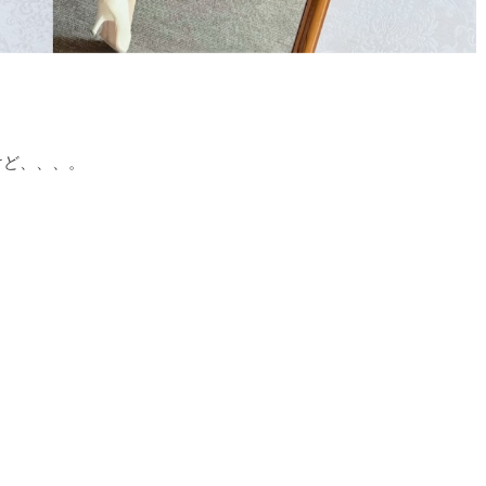
けど、、、。