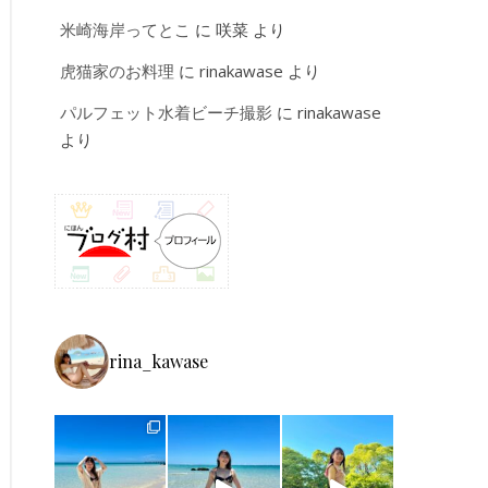
米崎海岸ってとこ
に
咲菜
より
虎猫家のお料理
に
rinakawase
より
パルフェット水着ビーチ撮影
に
rinakawase
より
rina_kawase