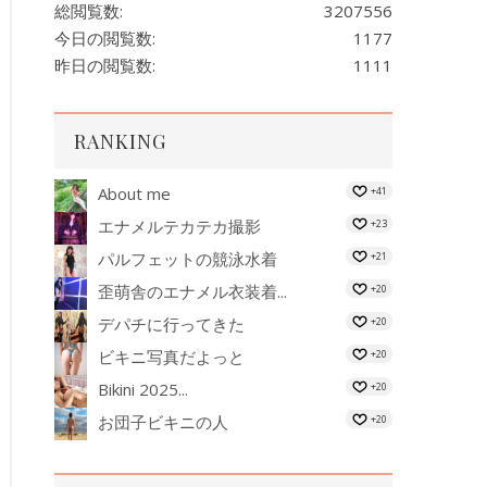
総閲覧数:
3207556
今日の閲覧数:
1177
昨日の閲覧数:
1111
RANKING
About me
+41
エナメルテカテカ撮影
+23
パルフェットの競泳水着
+21
歪萌舎のエナメル衣装着...
+20
デパチに行ってきた
+20
ビキニ写真だよっと
+20
Bikini 2025...
+20
お団子ビキニの人
+20