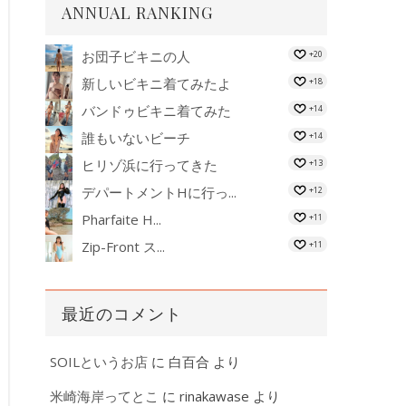
ANNUAL RANKING
お団子ビキニの人
+20
新しいビキニ着てみたよ
+18
バンドゥビキニ着てみた
+14
誰もいないビーチ
+14
ヒリゾ浜に行ってきた
+13
デパートメントHに行っ...
+12
Pharfaite H...
+11
Zip-Front ス...
+11
最近のコメント
SOILというお店
に
白百合
より
米崎海岸ってとこ
に
rinakawase
より