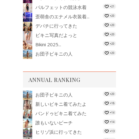
パルフェットの競泳水着
+21
歪萌舎のエナメル衣装着...
+20
デパチに行ってきた
+20
ビキニ写真だよっと
+20
Bikini 2025...
+20
お団子ビキニの人
+20
ANNUAL RANKING
お団子ビキニの人
+20
新しいビキニ着てみたよ
+18
バンドゥビキニ着てみた
+14
誰もいないビーチ
+14
ヒリゾ浜に行ってきた
+13