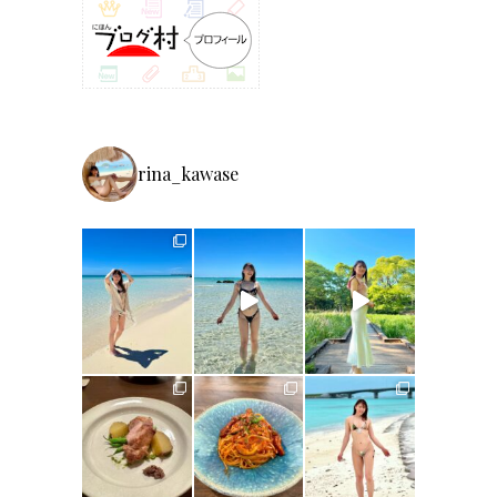
rina_kawase