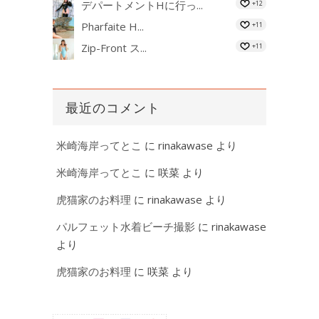
デパートメントHに行っ...
+12
Pharfaite H...
+11
Zip-Front ス...
+11
最近のコメント
米崎海岸ってとこ
に
rinakawase
より
米崎海岸ってとこ
に
咲菜
より
虎猫家のお料理
に
rinakawase
より
パルフェット水着ビーチ撮影
に
rinakawase
より
虎猫家のお料理
に
咲菜
より