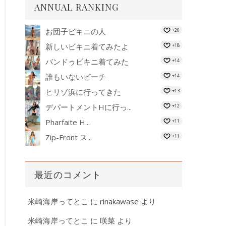
ANNUAL RANKING
お団子ビキニの人
+20
新しいビキニ着てみたよ
+18
バンドゥビキニ着てみた
+14
誰もいないビーチ
+14
ヒリゾ浜に行ってきた
+13
デパートメントHに行っ...
+12
Pharfaite H...
+11
Zip-Front ス...
+11
最近のコメント
米崎海岸ってとこ
に
rinakawase
より
米崎海岸ってとこ
に
咲菜
より