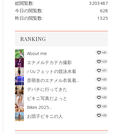
総閲覧数:
3203487
今日の閲覧数:
628
昨日の閲覧数:
1325
RANKING
About me
+41
エナメルテカテカ撮影
+23
パルフェットの競泳水着
+21
歪萌舎のエナメル衣装着...
+20
デパチに行ってきた
+20
ビキニ写真だよっと
+20
Bikini 2025...
+20
お団子ビキニの人
+20