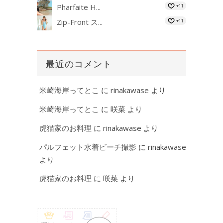
Pharfaite H...
+11
Zip-Front ス...
+11
最近のコメント
米崎海岸ってとこ
に
rinakawase
より
米崎海岸ってとこ
に
咲菜
より
虎猫家のお料理
に
rinakawase
より
パルフェット水着ビーチ撮影
に
rinakawase
より
虎猫家のお料理
に
咲菜
より