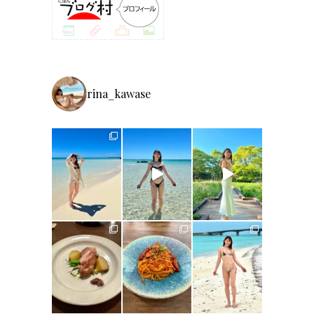
rina_kawase