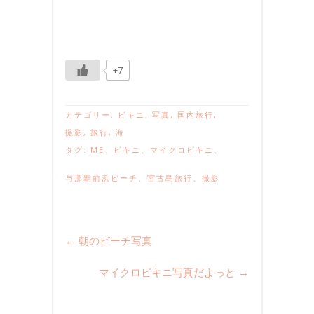
+7
カテゴリー:
ビキニ
,
写真
,
国内旅行
,
撮影
,
旅行
,
海
タグ:
ME
、
ビキニ
、
マイクロビキニ
、
与那覇前浜ビーチ
、
宮古島旅行
、
撮影
←
朝のビーチ写真
マイクロビキニ写真だよっと
→