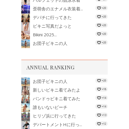
歪萌舎のエナメル衣装着...
+20
デパチに行ってきた
+20
ビキニ写真だよっと
+20
Bikini 2025...
+20
お団子ビキニの人
+20
ANNUAL RANKING
お団子ビキニの人
+20
新しいビキニ着てみたよ
+18
バンドゥビキニ着てみた
+14
誰もいないビーチ
+14
ヒリゾ浜に行ってきた
+13
デパートメントHに行っ...
+12