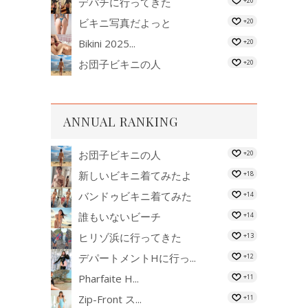
デパチに行ってきた
+20
ビキニ写真だよっと
+20
Bikini 2025...
+20
お団子ビキニの人
+20
ANNUAL RANKING
お団子ビキニの人
+20
新しいビキニ着てみたよ
+18
バンドゥビキニ着てみた
+14
誰もいないビーチ
+14
ヒリゾ浜に行ってきた
+13
デパートメントHに行っ...
+12
Pharfaite H...
+11
Zip-Front ス...
+11