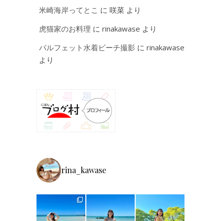
米崎海岸ってとこ
に
咲菜
より
虎猫家のお料理
に
rinakawase
より
パルフェット水着ビーチ撮影
に
rinakawase
より
rina_kawase