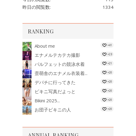
昨日の閲覧数:
1334
RANKING
About me
+41
エナメルテカテカ撮影
+23
パルフェットの競泳水着
+21
歪萌舎のエナメル衣装着...
+20
デパチに行ってきた
+20
ビキニ写真だよっと
+20
Bikini 2025...
+20
お団子ビキニの人
+20
ANNUAL RANKING