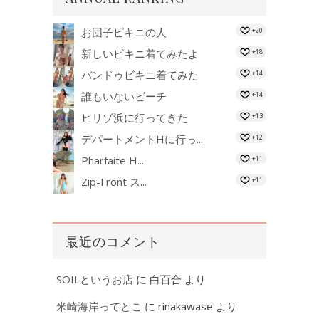
お団子ビキニの人
+20
新しいビキニ着てみたよ
+18
バンドゥビキニ着てみた
+14
誰もいないビーチ
+14
ヒリゾ浜に行ってきた
+13
デパートメントHに行っ...
+12
Pharfaite H...
+11
Zip-Front ス...
+11
最近のコメント
SOILというお店
に
白百合
より
米崎海岸ってとこ
に
rinakawase
より