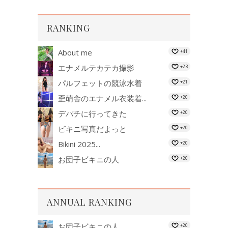
RANKING
About me
+41
エナメルテカテカ撮影
+23
パルフェットの競泳水着
+21
歪萌舎のエナメル衣装着...
+20
デパチに行ってきた
+20
ビキニ写真だよっと
+20
Bikini 2025...
+20
お団子ビキニの人
+20
ANNUAL RANKING
お団子ビキニの人
+20