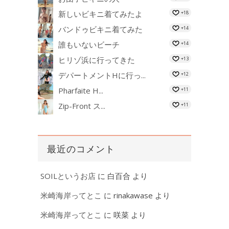
新しいビキニ着てみたよ
+18
バンドゥビキニ着てみた
+14
誰もいないビーチ
+14
ヒリゾ浜に行ってきた
+13
デパートメントHに行っ...
+12
Pharfaite H...
+11
Zip-Front ス...
+11
最近のコメント
SOILというお店
に
白百合
より
米崎海岸ってとこ
に
rinakawase
より
米崎海岸ってとこ
に
咲菜
より