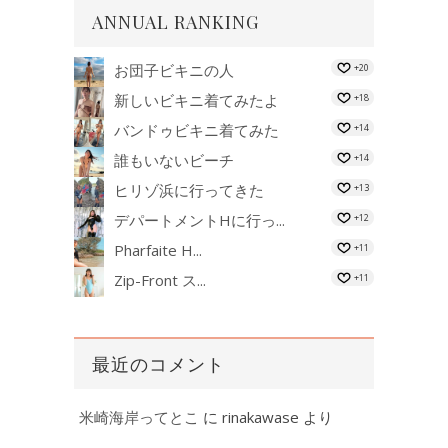
ANNUAL RANKING
お団子ビキニの人
+20
新しいビキニ着てみたよ
+18
バンドゥビキニ着てみた
+14
誰もいないビーチ
+14
ヒリゾ浜に行ってきた
+13
デパートメントHに行っ...
+12
Pharfaite H...
+11
Zip-Front ス...
+11
最近のコメント
米崎海岸ってとこ
に
rinakawase
より