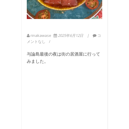
rinakawase
2025年6月12日
コ
メントなし
与論島最後の夜は街の居酒屋に行って
みました。