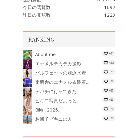
今日の閲覧数:
1092
昨日の閲覧数:
1223
RANKING
About me
+41
エナメルテカテカ撮影
+23
パルフェットの競泳水着
+21
歪萌舎のエナメル衣装着...
+20
デパチに行ってきた
+20
ビキニ写真だよっと
+20
Bikini 2025...
+20
お団子ビキニの人
+20