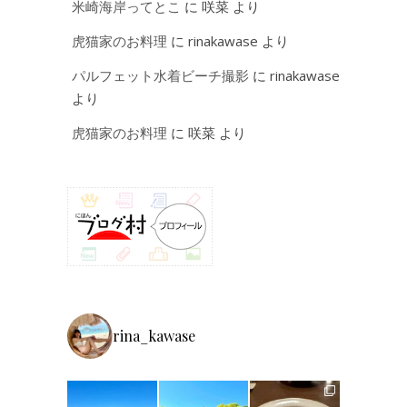
米崎海岸ってとこ
に
咲菜
より
虎猫家のお料理
に
rinakawase
より
パルフェット水着ビーチ撮影
に
rinakawase
より
虎猫家のお料理
に
咲菜
より
rina_kawase