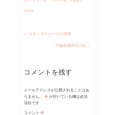
タグ:
かよい舟
、
シーサー屋
、
与論旅行
、
居酒屋
←
タティダラビーチの洞窟
与論島最終日の話
→
コメントを残す
メールアドレスが公開されることはあ
りません。
※
が付いている欄は必須
項目です
コメント
※