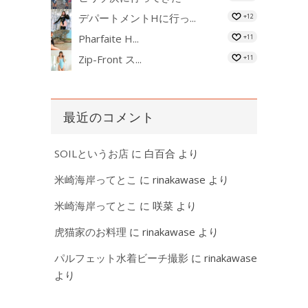
デパートメントHに行っ...
+12
Pharfaite H...
+11
Zip-Front ス...
+11
最近のコメント
SOILというお店
に
白百合
より
米崎海岸ってとこ
に
rinakawase
より
米崎海岸ってとこ
に
咲菜
より
虎猫家のお料理
に
rinakawase
より
パルフェット水着ビーチ撮影
に
rinakawase
より