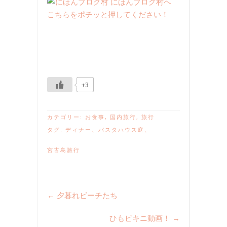
こちらをポチッと押してください！
+3
カテゴリー:
お食事
,
国内旅行
,
旅行
タグ:
ディナー
、
パスタハウス庭
、
宮古島旅行
←
夕暮れビーチたち
ひもビキニ動画！
→