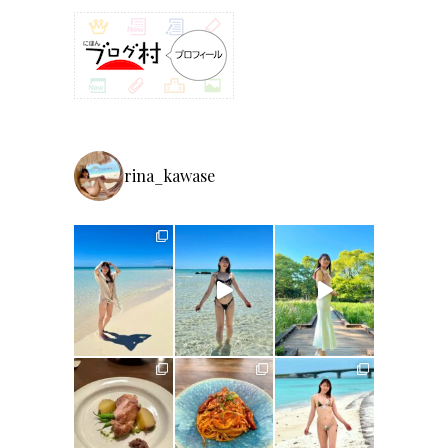
rina_kawase