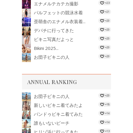
エナメルテカテカ撮影
+23
パルフェットの競泳水着
+21
歪萌舎のエナメル衣装着...
+20
デパチに行ってきた
+20
ビキニ写真だよっと
+20
Bikini 2025...
+20
お団子ビキニの人
+20
ANNUAL RANKING
お団子ビキニの人
+20
新しいビキニ着てみたよ
+18
バンドゥビキニ着てみた
+14
誰もいないビーチ
+14
ヒリゾ浜に行ってきた
+13