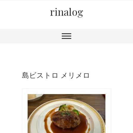
rinalog
島ビストロ メリメロ