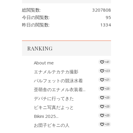
総閲覧数:
3207808
今日の閲覧数:
95
昨日の閲覧数:
1334
RANKING
About me
+41
エナメルテカテカ撮影
+23
パルフェットの競泳水着
+21
歪萌舎のエナメル衣装着...
+20
デパチに行ってきた
+20
ビキニ写真だよっと
+20
Bikini 2025...
+20
お団子ビキニの人
+20