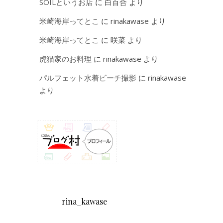
SOILというお店
に
白百合
より
米崎海岸ってとこ
に
rinakawase
より
米崎海岸ってとこ
に
咲菜
より
虎猫家のお料理
に
rinakawase
より
パルフェット水着ビーチ撮影
に
rinakawase
より
rina_kawase