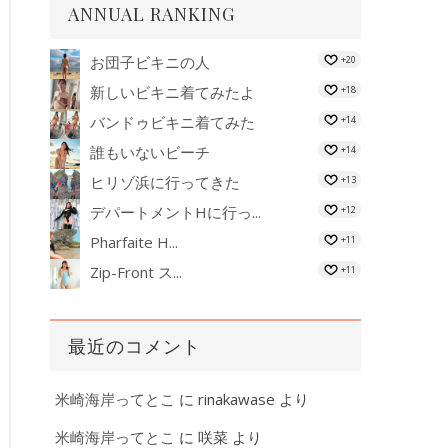
ANNUAL RANKING
お団子ビキニの人
+20
新しいビキニ着てみたよ
+18
バンドゥビキニ着てみた
+14
誰もいないビーチ
+14
ヒリゾ浜に行ってきた
+13
デパートメントHに行っ...
+12
Pharfaite H...
+11
Zip-Front ス...
+11
最近のコメント
米崎海岸ってとこ
に
rinakawase
より
米崎海岸ってとこ
に
咲菜
より