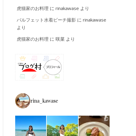
虎猫家のお料理
に
rinakawase
より
パルフェット水着ビーチ撮影
に
rinakawase
より
虎猫家のお料理
に
咲菜
より
rina_kawase