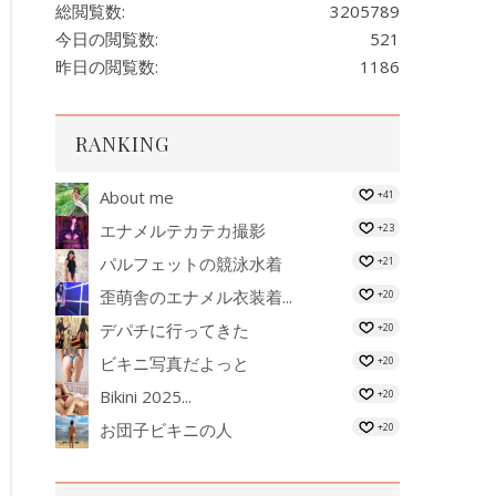
総閲覧数:
3205789
今日の閲覧数:
521
昨日の閲覧数:
1186
RANKING
About me
+41
エナメルテカテカ撮影
+23
パルフェットの競泳水着
+21
歪萌舎のエナメル衣装着...
+20
デパチに行ってきた
+20
ビキニ写真だよっと
+20
Bikini 2025...
+20
お団子ビキニの人
+20