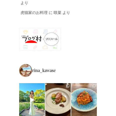
より
虎猫家のお料理
に
咲菜
より
rina_kawase