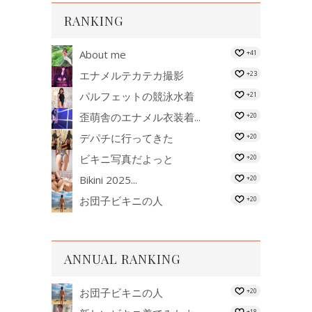
RANKING
About me
+41
エナメルテカテカ撮影
+23
パルフェットの競泳水着
+21
歪萌舎のエナメル衣装着...
+20
デパチに行ってきた
+20
ビキニ写真だよっと
+20
Bikini 2025...
+20
お団子ビキニの人
+20
ANNUAL RANKING
お団子ビキニの人
+20
+18