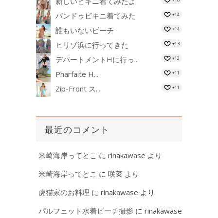
新しいビキニ着てみたよ
バンドゥビキニ着てみた
+14
誰もいないビーチ
+14
ヒリゾ浜に行ってきた
+13
デパートメントHに行っ...
+12
Pharfaite H...
+11
Zip-Front ス...
+11
最近のコメント
米崎海岸ってとこ
に
rinakawase
より
米崎海岸ってとこ
に
咲菜
より
虎猫家のお料理
に
rinakawase
より
パルフェット水着ビーチ撮影
に
rinakawase