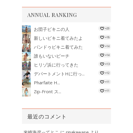
ANNUAL RANKING
お団子ビキニの人
+20
新しいビキニ着てみたよ
+18
バンドゥビキニ着てみた
+14
誰もいないビーチ
+14
ヒリゾ浜に行ってきた
+13
デパートメントHに行っ...
+12
Pharfaite H...
+11
Zip-Front ス...
+11
最近のコメント
米崎海岸ってとこ
に
rinakawase
より