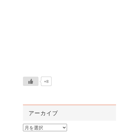
+8
アーカイブ
ア
ー