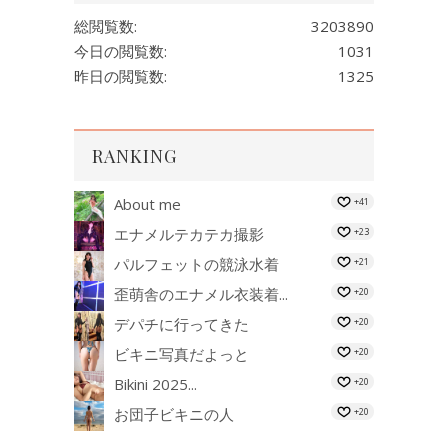
総閲覧数:
3203890
今日の閲覧数:
1031
昨日の閲覧数:
1325
RANKING
About me
+41
エナメルテカテカ撮影
+23
パルフェットの競泳水着
+21
歪萌舎のエナメル衣装着...
+20
デパチに行ってきた
+20
ビキニ写真だよっと
+20
Bikini 2025...
+20
お団子ビキニの人
+20