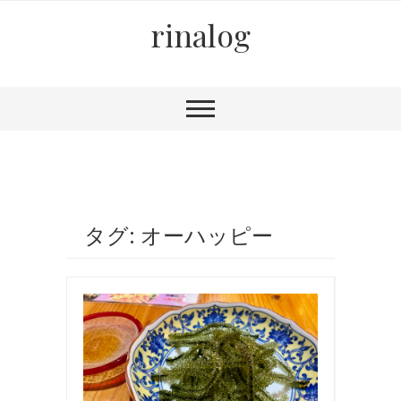
rinalog
タグ: オーハッピー
お
食
事
,
国
内