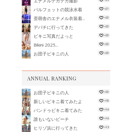
エナメルテカテカ撮影
パルフェットの競泳水着
+21
歪萌舎のエナメル衣装着...
+20
デパチに行ってきた
+20
ビキニ写真だよっと
+20
Bikini 2025...
+20
お団子ビキニの人
+20
ANNUAL RANKING
お団子ビキニの人
+20
新しいビキニ着てみたよ
+18
バンドゥビキニ着てみた
+14
誰もいないビーチ
+14
ヒリゾ浜に行ってきた
+13