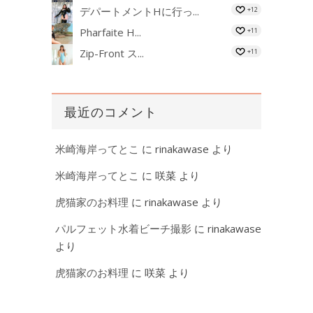
デパートメントHに行っ...
+12
Pharfaite H...
+11
Zip-Front ス...
+11
最近のコメント
米崎海岸ってとこ
に
rinakawase
より
米崎海岸ってとこ
に
咲菜
より
虎猫家のお料理
に
rinakawase
より
パルフェット水着ビーチ撮影
に
rinakawase
より
虎猫家のお料理
に
咲菜
より