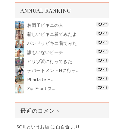
ANNUAL RANKING
お団子ビキニの人
+20
新しいビキニ着てみたよ
+18
バンドゥビキニ着てみた
+14
誰もいないビーチ
+14
ヒリゾ浜に行ってきた
+13
デパートメントHに行っ...
+12
Pharfaite H...
+11
Zip-Front ス...
+11
最近のコメント
SOILというお店
に
白百合
より