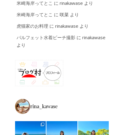
米崎海岸ってとこ
に
rinakawase
より
米崎海岸ってとこ
に
咲菜
より
虎猫家のお料理
に
rinakawase
より
パルフェット水着ビーチ撮影
に
rinakawase
より
rina_kawase