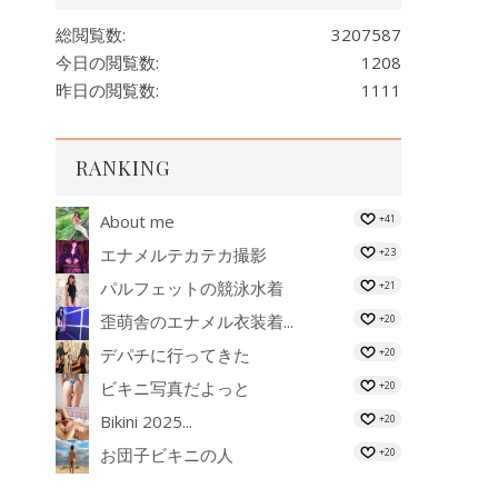
総閲覧数:
3207587
今日の閲覧数:
1208
昨日の閲覧数:
1111
RANKING
About me
+41
エナメルテカテカ撮影
+23
パルフェットの競泳水着
+21
歪萌舎のエナメル衣装着...
+20
デパチに行ってきた
+20
ビキニ写真だよっと
+20
Bikini 2025...
+20
お団子ビキニの人
+20