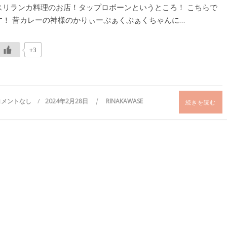
スリランカ料理のお店！タップロボーンというところ！ こちらで
す！ 昔カレーの神様のかりぃーぷぁくぷぁくちゃんに…
+3
コメントなし
2024年2月28日
RINAKAWASE
続きを読む