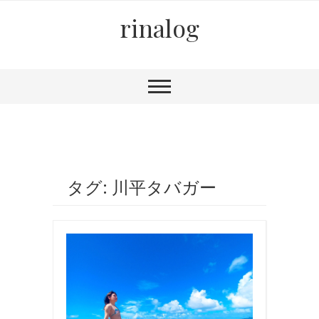
rinalog
タグ: 川平タバガー
ビ
キ
ニ
,
写
真