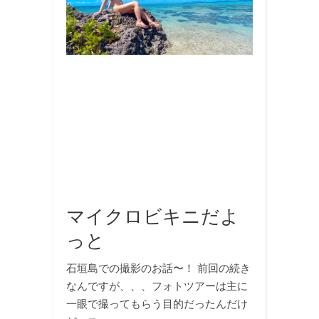
,
国
内
旅
行
,
撮
影
,
旅
行
,
海
マイクロビキニだよ
っと
石垣島での撮影のお話〜！ 前回の続き
なんですが、、、フォトツアーは主に
一眼で撮ってもらう目的だったんだけ