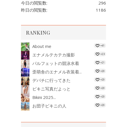
今日の閲覧数:
296
昨日の閲覧数:
1186
RANKING
About me
+41
エナメルテカテカ撮影
+23
パルフェットの競泳水着
+21
歪萌舎のエナメル衣装着...
+20
デパチに行ってきた
+20
ビキニ写真だよっと
+20
Bikini 2025...
+20
お団子ビキニの人
+20