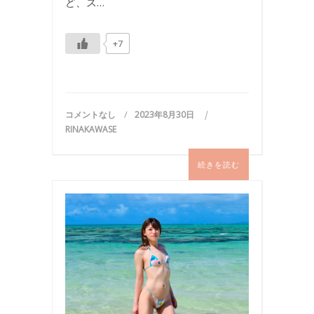
ど、ス…
+7
コメントなし
2023年8月30日
RINAKAWASE
続きを読む
ビ
キ
ニ
,
写
真
,
国