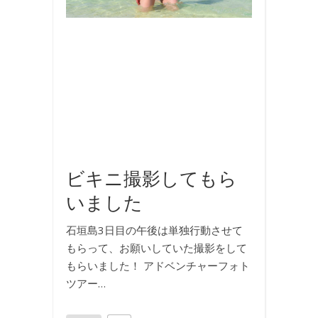
内
旅
行
,
撮
影
,
旅
行
,
海
ビキニ撮影してもら
いました
石垣島3日目の午後は単独行動させて
もらって、お願いしていた撮影をして
もらいました！ アドベンチャーフォト
ツアー…