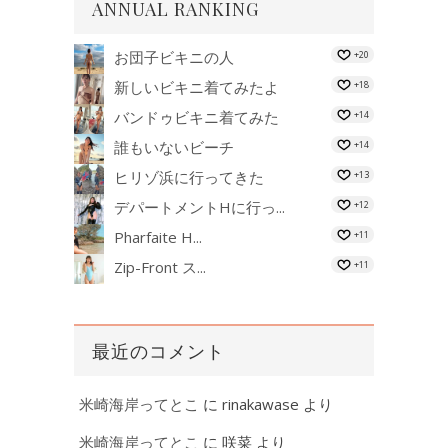
ANNUAL RANKING
お団子ビキニの人
+20
新しいビキニ着てみたよ
+18
バンドゥビキニ着てみた
+14
誰もいないビーチ
+14
ヒリゾ浜に行ってきた
+13
デパートメントHに行っ...
+12
Pharfaite H...
+11
Zip-Front ス...
+11
最近のコメント
米崎海岸ってとこ
に
rinakawase
より
米崎海岸ってとこ
に
咲菜
より