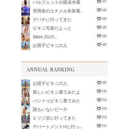
パルフェットの競泳水着
+21
歪萌舎のエナメル衣装着...
+20
デパチに行ってきた
+20
ビキニ写真だよっと
+20
Bikini 2025...
+20
お団子ビキニの人
+20
ANNUAL RANKING
お団子ビキニの人
+20
新しいビキニ着てみたよ
+18
バンドゥビキニ着てみた
+14
誰もいないビーチ
+14
ヒリゾ浜に行ってきた
+13
デパートメントHに行っ...
+12