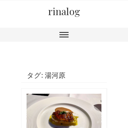
rinalog
タグ: 湯河原
お
食
事
,
国
内