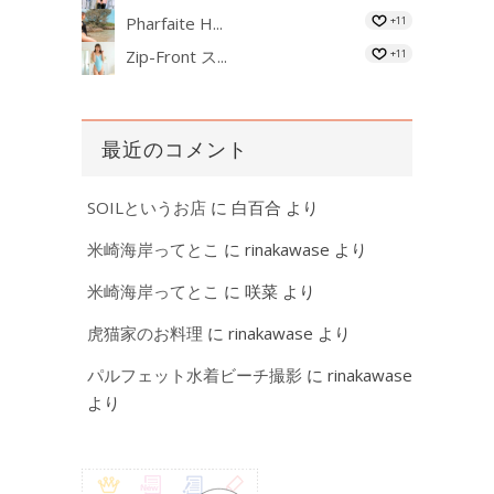
Pharfaite H...
+11
Zip-Front ス...
+11
最近のコメント
SOILというお店
に
白百合
より
米崎海岸ってとこ
に
rinakawase
より
米崎海岸ってとこ
に
咲菜
より
虎猫家のお料理
に
rinakawase
より
パルフェット水着ビーチ撮影
に
rinakawase
より