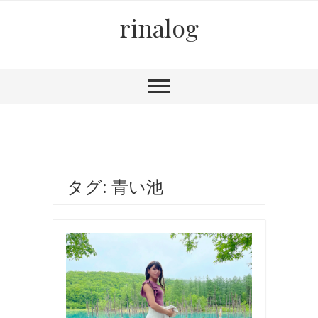
rinalog
タグ: 青い池
お
出
か
け
,
写