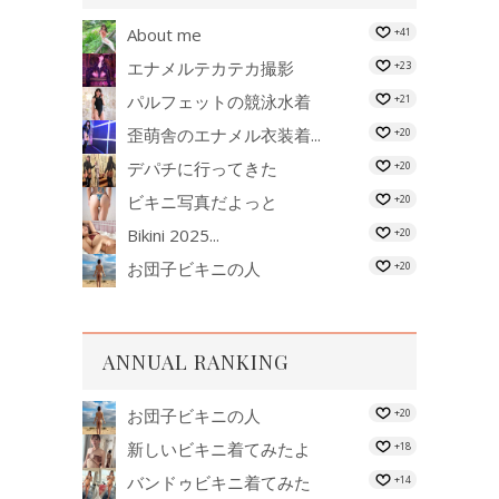
About me
+41
エナメルテカテカ撮影
+23
パルフェットの競泳水着
+21
歪萌舎のエナメル衣装着...
+20
デパチに行ってきた
+20
ビキニ写真だよっと
+20
Bikini 2025...
+20
お団子ビキニの人
+20
ANNUAL RANKING
お団子ビキニの人
+20
新しいビキニ着てみたよ
+18
バンドゥビキニ着てみた
+14