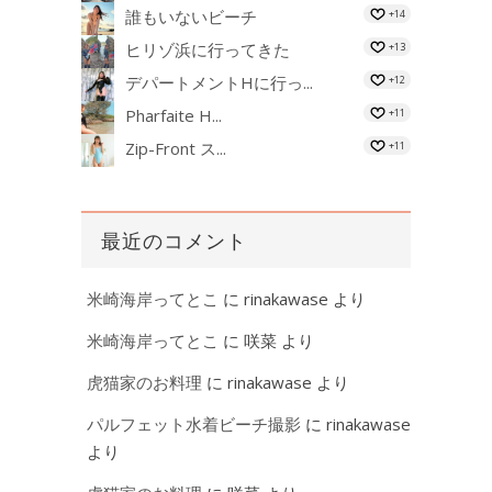
誰もいないビーチ
+14
ヒリゾ浜に行ってきた
+13
デパートメントHに行っ...
+12
Pharfaite H...
+11
Zip-Front ス...
+11
最近のコメント
米崎海岸ってとこ
に
rinakawase
より
米崎海岸ってとこ
に
咲菜
より
虎猫家のお料理
に
rinakawase
より
パルフェット水着ビーチ撮影
に
rinakawase
より