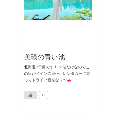
真
,
国
内
旅
行
,
旅
行
美瑛の青い池
北海道2日目です！ ２泊だけなのでこ
の日がメインの日〜。レンタカーに乗
ってドライブ観光なり〜
…
+3