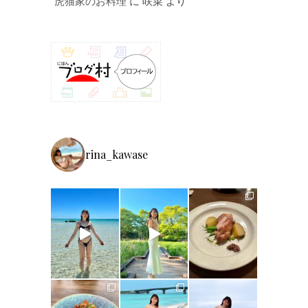
虎猫家のお料理
に
咲菜
より
rina_kawase