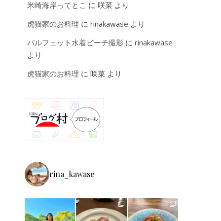
米崎海岸ってとこ
に
咲菜
より
虎猫家のお料理
に
rinakawase
より
パルフェット水着ビーチ撮影
に
rinakawase
より
虎猫家のお料理
に
咲菜
より
rina_kawase