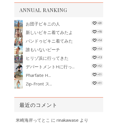
ANNUAL RANKING
お団子ビキニの人
+20
新しいビキニ着てみたよ
+18
バンドゥビキニ着てみた
+14
誰もいないビーチ
+14
ヒリゾ浜に行ってきた
+13
デパートメントHに行っ...
+12
Pharfaite H...
+11
Zip-Front ス...
+11
最近のコメント
米崎海岸ってとこ
に
rinakawase
より