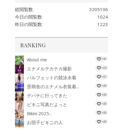
総閲覧数:
3205106
今日の閲覧数:
1024
昨日の閲覧数:
1223
RANKING
About me
+41
エナメルテカテカ撮影
+23
パルフェットの競泳水着
+21
歪萌舎のエナメル衣装着...
+20
デパチに行ってきた
+20
ビキニ写真だよっと
+20
Bikini 2025...
+20
お団子ビキニの人
+20