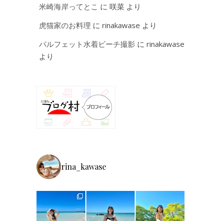
米崎海岸ってとこ
に
咲菜
より
虎猫家のお料理
に
rinakawase
より
パルフェット水着ビーチ撮影
に
rinakawase
より
rina_kawase