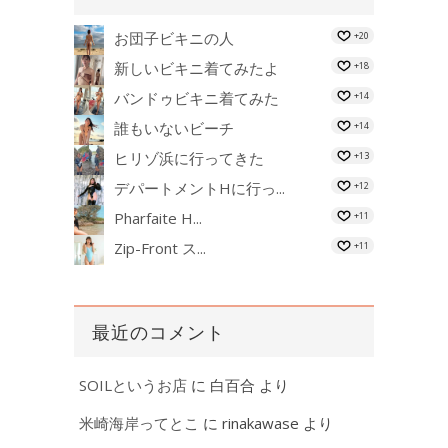
お団子ビキニの人
+20
新しいビキニ着てみたよ
+18
バンドゥビキニ着てみた
+14
誰もいないビーチ
+14
ヒリゾ浜に行ってきた
+13
デパートメントHに行っ...
+12
Pharfaite H...
+11
Zip-Front ス...
+11
最近のコメント
SOILというお店
に
白百合
より
米崎海岸ってとこ
に
rinakawase
より