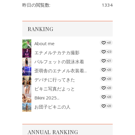
昨日の閲覧数:
1334
RANKING
About me
+41
エナメルテカテカ撮影
+23
パルフェットの競泳水着
+21
歪萌舎のエナメル衣装着...
+20
デパチに行ってきた
+20
ビキニ写真だよっと
+20
Bikini 2025...
+20
お団子ビキニの人
+20
ANNUAL RANKING