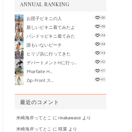
ANNUAL RANKING
お団子ビキニの人
+20
新しいビキニ着てみたよ
+18
バンドゥビキニ着てみた
+14
誰もいないビーチ
+14
ヒリゾ浜に行ってきた
+13
デパートメントHに行っ...
+12
Pharfaite H...
+11
Zip-Front ス...
+11
最近のコメント
米崎海岸ってとこ
に
rinakawase
より
米崎海岸ってとこ
に
咲菜
より