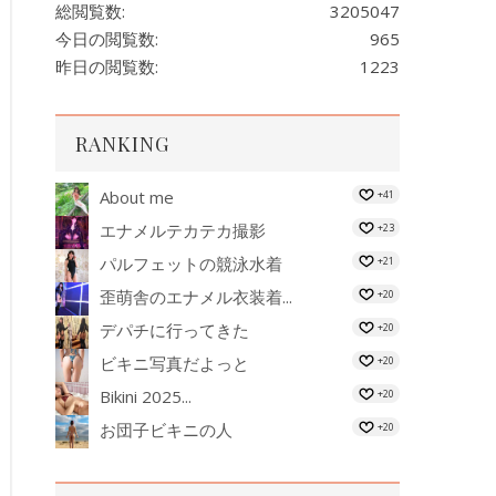
総閲覧数:
3205047
今日の閲覧数:
965
昨日の閲覧数:
1223
RANKING
About me
+41
エナメルテカテカ撮影
+23
パルフェットの競泳水着
+21
歪萌舎のエナメル衣装着...
+20
デパチに行ってきた
+20
ビキニ写真だよっと
+20
Bikini 2025...
+20
お団子ビキニの人
+20